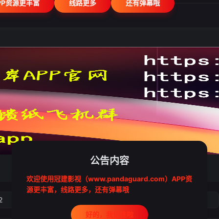
PP资源更丰富
线路更多
还有弹幕哦
公告内容
欢迎使用冠建影视（www.pandaguard.com）APP资
源更丰富，线路更多，还有弹幕哦
2
3
4
5
好的，我记住啦