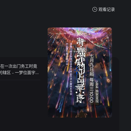
观看记录
我的观影记录
z 在一次出门务工时竟
暂无观看影片的记录
的辖区﹣一梦位面宇
有着什么联系。随着
拐弯的脑回路，郝仁