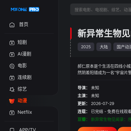
首页
新异常生物见
短剧
2025
大陆
国产动
AI漫剧
电影
郝仁原本是个生活在四线小城，
然阴差阳错成为一名“宇宙片
连续剧
宙，已然酝酿出一场宇宙级危
郝仁调查的深入，长子灭世天
导演：
未知
综艺
渐渐意识到，自己可能躺不平了
主演：
未知
动漫
更新：
2026-07-29
连载：
已完结 - 免费在线观
Netflix
豆瓣：
新异常生物见闻录：
APP/TV