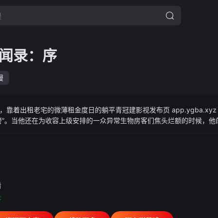
闻录：序
漫
靠着出租老宅的微薄租金度日的躺平青冠建影视发布页 app.ygba.xy
警”。当他还在为收容上级安排的一众异常生物房客们焦头烂额的时候，他
机。地球上的异常生物起源之谜，梦位面宇宙中的文明废墟，似乎冥冥中
灾、创世女神陨落，一个接一个尘封万年的惊天大案轰炸着他本就不擅长
．...
看
序