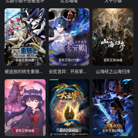
公爵小姐不想被宠坏
尼古喵喵
大千小镇
第本以为能咸鱼翻身，哪知有些人是凭实力过穷日子集
第乞丐碰巧做好事帮助大妈，却意外习得独门绝技制霸球坛集
第为蹭朋友奖金个个变身影帝，谁知被反套路小丑竟是自己集
第本以为能见识传说中的高级网吧，谁知连开个机都绞尽脑汁集
第好不容易冲出重围角逐冠军，却不料真正的高手却伤人于无形集
第出差一趟公司领导疯狂甩锅，不曾想我却因祸得福集
第冬天都要过去了棉袄还没发货，没想到店家给我从种棉花开始啊！集
第密室逃脱做NPC，却不料被奇葩玩家上一课集
第为了救队友我暴露了全服第一的身份，却不料队友靠着系统bug误打误撞消灭了boss集
第愤怒之神疯狂挑衅无名小卒，谁知对方非但不生气反而因此咸鱼翻身集
第面试打分被疯狂差评，却不料我最后误打误撞拯救了公司集
第游戏里神仙队友配合得天衣无缝，却不曾想现实抢工作也毫不犹豫集
第本以为期末考凭借实力打了个翻身战，谁知是老师替我力挽狂澜集
第绞尽脑汁给父亲送礼物，却不料适得其反惊喜变惊吓集
第本以为期末考前能睡个好觉，没想到邻居一个比一个奇葩集
更新至第06集
更新至第271集
更新至第08集
被追放的转生重骑士用游戏知识开无双
全民诡异：开局掌握零元购动态漫画
山海经之山海归序
更新至第06集
更新至第85集
更新至第204集