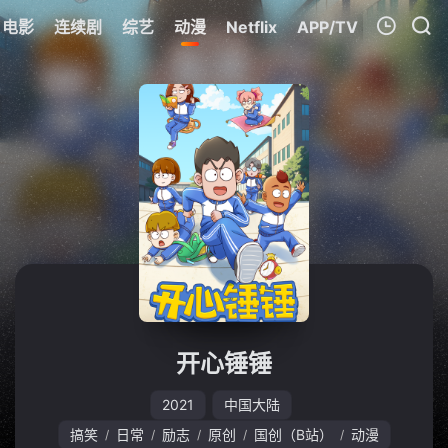
电影
连续剧
综艺
动漫
Netflix
APP/TV
我的观影记录
暂无观看影片的记录
开心锤锤
2021
中国大陆
搞笑
日常
励志
原创
国创（B站）
动漫
/
/
/
/
/