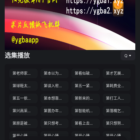
选集播放
Q
第老师家访我让外卖小哥假装我爸，没想到这时真正的爸爸回家了集
第本以为是游乐园开心一日游，谁知玩大摆锤前还要先做数学题集
第看似破烂不堪的小车车，谁知道却在关键时候大有用途集
第才艺展示同学各显神通，却不料我另辟蹊径赢得比赛集
第球鞋太破被同学疯狂嘲笑，没想到父亲的旧鞋另有乾坤集
第误入密室​瑟瑟发抖，没想到大boss拿出八百道题目让我做集
第五一紧张的旅途一路顺利，谁知是有人在替我负重前行集
第耗费全部家产只为买游戏装备，谁料想金盆洗手时已为时已晚集
第五一依旧勤恳工作，却不料老板哭着求我去休假集
第本想靠童年游戏回忆过往，谁知玩伴为了输赢不择手段失了初心集
第新来的员工摸鱼偷懒一样不落，不料老板却对他关爱有加集
第打工人使出浑身解数加班工作，谁料老板把最棘手的工作全部丢给我集
第兴高采烈拥抱大学新生活，不曾想大学报道日竟成毕业时集
第置办年货遇见落魄的乞丐，没想到他的真实身份令人吃惊集
第智能机甲为了躲避追击，却成为村庄危机的救星集
第落魄乞丐又来上网课，这次竟成了锤星的传奇集
第原是被人瞧不起的废材，竟逆袭成最强集
第只想考个驾照，没想到引发了一场追逐大赛集
第看上去半吊子的团队，居然赢得投资人的喝彩集
第只想努力升个职，没想到竞争对手每分每秒都在努力集
第开心锤锤：不过是想靠实力当个堂主，谁知竞争者个个都实力不凡集
第开心锤锤：总是不当回事，没想到这点习惯竟带来如此烦恼集
第开心锤锤：本想准点上个班，咋就那么费劲呢集
第开心锤锤：只有经历过了才发现，美好生活还真离不开老妈的绝活集