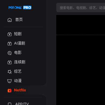
首页
短剧
AI漫剧
电影
连续剧
综艺
动漫
Netflix
APP/TV