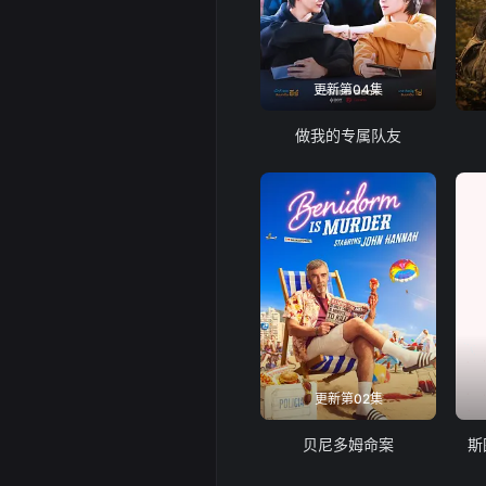
更新第04集
做我的专属队友
更新第02集
贝尼多姆命案
斯