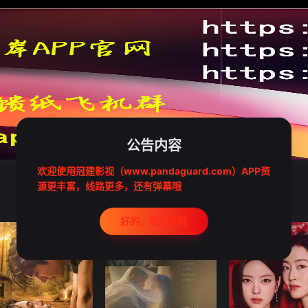
公告内容
欢迎使用冠建影视（www.pandaguard.com）APP资
源更丰富，线路更多，还有弹幕哦
好的，我记住啦