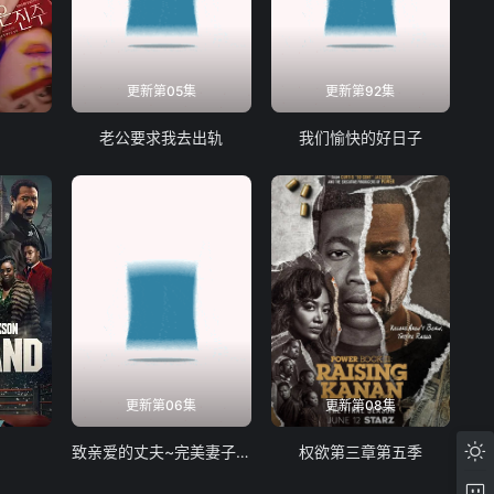
集
更新第05集
更新第92集
老公要求我去出轨
我们愉快的好日子
更新第06集
更新第08集
致亲爱的丈夫~完美妻子的谎言~
权欲第三章第五季