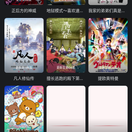
正后方的神威
地狱模式～喜欢速通游戏的玩家在废设定异世界无双～第二季
我家的弟弟们真是让您费心了
更新第186集
更新至第04集
更新至第06集
凡人修仙传
擅长逃跑的殿下第二季
提欧奥特曼