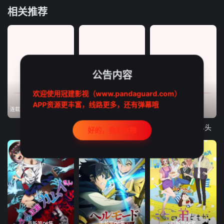
相关推荐
公告内容
欢迎使用冠建影视（www.pandaguard.com）
APP资源更丰富，线路更多，还有弹幕哦
连载中, 每周二、周五09:00更新
更新第18集
更新第06集
掌门低调点
神之水滴动画版
描绘直至生命尽头
好的，我记住啦
更新第06集
更新第06集
更新第06集