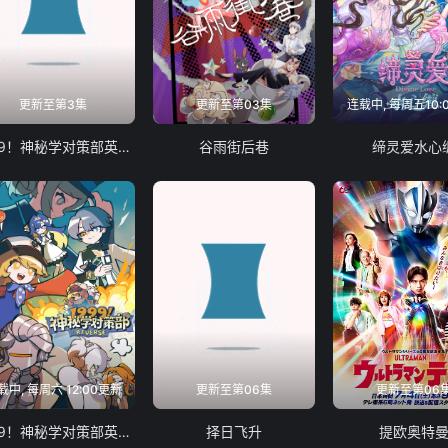
更新至第3集
更新至第03集
连载中, 每周五10:
1999！神秘学对策部英语版
谷雨街后巷
缔灵爱水心
载中, 每周六 12:00更新
更新至第06集
更新至第06
1999！神秘学对策部英配版
择日飞升
提欧奥特