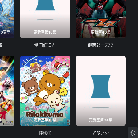
00更新
更新至第10集
更新至46集
缠
掌门低调点
假面骑士ZZZ
集
更新至第19集
更新至第34集
曼
轻松熊
光阴之外