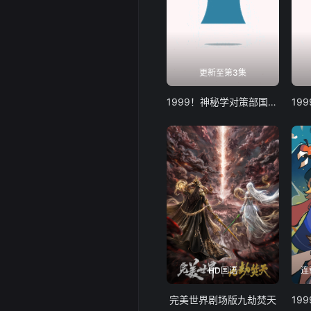
更新至第3集
1999！神秘学对策部国语版
HD国语
连
完美世界剧场版九劫焚天