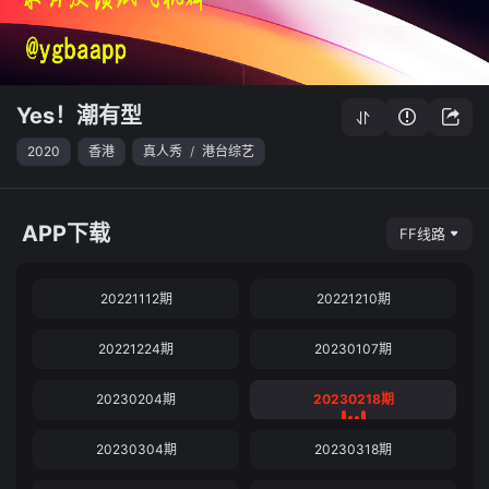
Yes！潮有型
2020
香港
真人秀
/
港台综艺
APP下载
FF线路
20221112期
20221210期
20221224期
20230107期
20230204期
20230218期
20230304期
20230318期