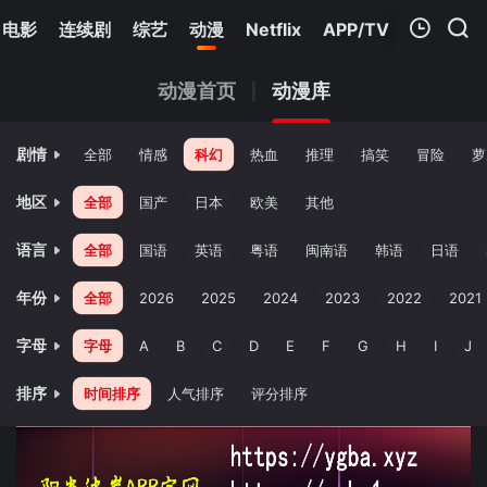
电影
连续剧
综艺
动漫
Netflix
APP/TV
我的观影记录
动漫首页
动漫库
剧情
全部
情感
科幻
热血
推理
搞笑
冒险
萝
地区
全部
国产
日本
欧美
其他
语言
全部
国语
英语
粤语
闽南语
韩语
日语
暂无观看影片的记录
年份
全部
2026
2025
2024
2023
2022
2021
字母
字母
A
B
C
D
E
F
G
H
I
J
排序
时间排序
人气排序
评分排序