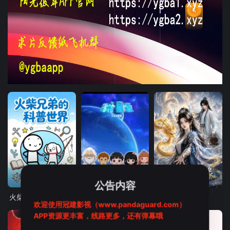
更新至1集/共80集
第1集
12集全
公告内容
火柴兄弟的科普时间
快乐星球AI动漫版
龙女结仙缘
欢迎使用冠建影视（www.pandaguard.com）
APP资源更丰富，线路更多，还有弹幕哦