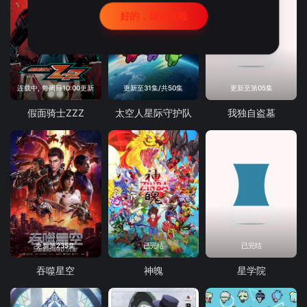
好的，我记住啦
连载中, 每周日10:00更新
更新至31集/共50集
更新至第05集
假面骑士ZZZ
太空人星际守护队
我独自盗墓
更新第235集
已完结
已完结
吞噬星空
神魄
星学院