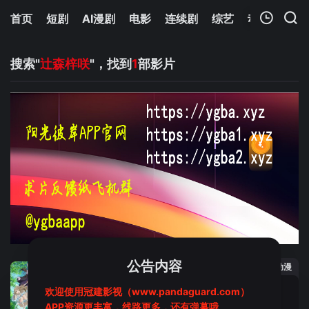
首页
短剧
AI漫剧
电影
连续剧
综艺
动漫
Netfl
我的观影记录
搜索"
辻森梓咲
"，找到
1
部影片
暂无观看影片的记录
公告内容
动漫
欢迎使用冠建影视（www.pandaguard.com）
从路人角色开始的探索英雄谭
APP资源更丰富，线路更多，还有弹幕哦