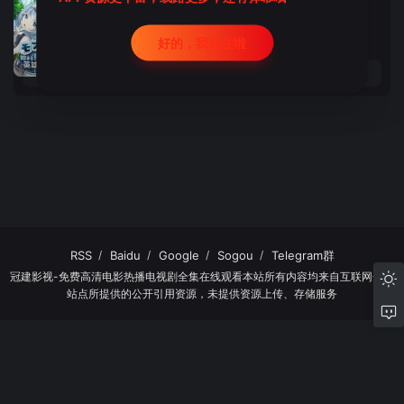
2024
/
日本
日韩动漫
保住有哉,和气杏未,花泽香菜,相良茉优,青山吉能,北守彩香,辻森梓咲
好的，我记住啦
详情
播放
更新第12集
RSS
Baidu
Google
Sogou
Telegram群
冠建影视-免费高清电影热播电视剧全集在线观看本站所有内容均来自互联网分享
站点所提供的公开引用资源，未提供资源上传、存储服务