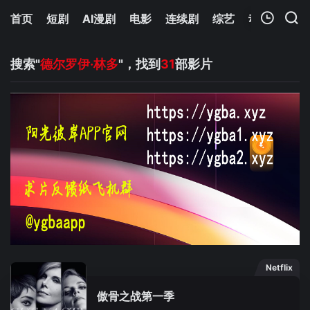
首页
短剧
AI漫剧
电影
连续剧
综艺
动漫
Netfl
我的观影记录
搜索"
德尔罗伊·林多
"，找到
31
部影片
暂无观看影片的记录
Netflix
傲骨之战第一季