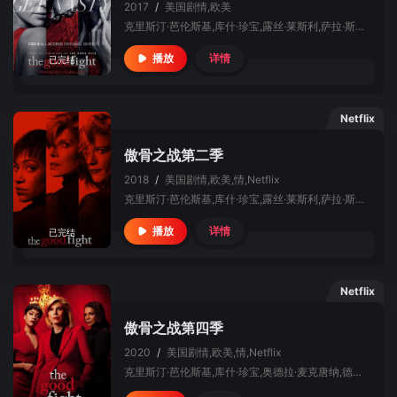
2017
/
美国
剧情,欧美
克里斯汀·芭伦斯基,库什·珍宝,露丝·莱斯利,萨拉·斯蒂尔,德尔罗伊·林多,保罗·吉尔福伊尔,伯纳黛特·彼得斯,盖瑞·科尔,扎克·格雷尼尔,杰里·阿德勒,贾斯汀·巴萨,卡丽·普雷斯顿,海伦娜·约克,艾伦·特维特
详情
播放
已完结
Netflix
傲骨之战第二季
2018
/
美国
剧情,欧美,情,Netflix
克里斯汀·芭伦斯基,库什·珍宝,露丝·莱斯利,萨拉·斯蒂尔,贾斯汀·巴萨,德尔罗伊·林多,奥德拉·麦克唐纳,迈克尔·波特曼,尼扬比·尼扬比,布莱恩·斯托克斯·米切尔,保罗·吉尔福伊尔,艾丽卡·塔泽尔,杰里·阿德勒,杰妮·霍蒂谢尔,德鲁·盖林,简·林奇,伯纳黛特·彼得斯,海伦娜·约克
详情
播放
已完结
Netflix
傲骨之战第四季
2020
/
美国
剧情,欧美,情,Netflix
克里斯汀·芭伦斯基,库什·珍宝,奥德拉·麦克唐纳,德尔罗伊·林多,萨拉·斯蒂尔,尼扬比·尼扬比,迈克尔·波特曼,盖瑞·科尔,扎克·格雷尼尔,迈克尔·J·福克斯,坦贝拉·佩里,泰隆·米切尔·亨德森,迈克·普涅夫斯基,约翰·卡梅隆·米切尔,琪森·哈蒙