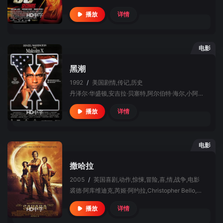
详情
播放
HD中字
电影
黑潮
1992
/
美国
剧情,传记,历史
丹泽尔·华盛顿,安吉拉·贝塞特,阿尔伯特·海尔,小阿尔·弗里曼,斯派克·李,纳尔逊·曼德拉,吉安卡罗·埃斯波西托,德尔罗伊·林多
详情
播放
HD中字
电影
撒哈拉
2005
/
英国
喜剧,动作,惊悚,冒险,喜,情,战争,电影
裘德·阿库维迪克,芮姬·阿约拉,Christopher Bello,罗伯特·卡瓦纳奇,佩内洛普·克鲁兹,克林特·戴尔,马修·弗林,埃曼努埃尔·伊格达罗,连尼·詹姆斯,莫里斯·李,德尔罗伊·林多,威廉姆·H·梅西,弗朗西斯·麦基,帕特里克·麦拉海德,马修·麦康纳,Femi Ogunbanjo,罗伯特·帕特森,阿卜杜勒·萨利斯,格林·特鲁曼,马克·韦尔斯,朗贝尔·维尔森,雷恩·威尔森,斯蒂夫·扎恩,丹尼尔·裘德·吉尼斯
详情
播放
HD中字