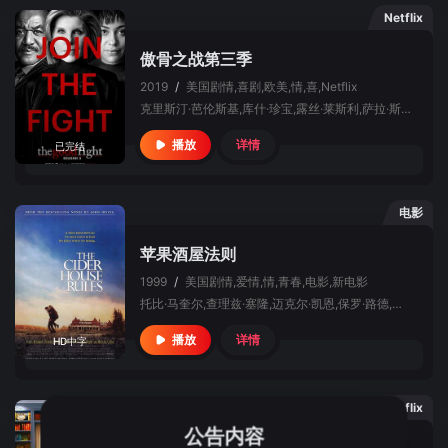
Netflix
傲骨之战第三季
2019
/
美国
剧情,喜剧,欧美,情,喜,Netflix
克里斯汀·芭伦斯基,库什·珍宝,露丝·莱斯利,萨拉·斯蒂尔,尼扬比·尼扬比,迈克尔·波特曼,奥德拉·麦克唐纳,德尔罗伊·林多,盖瑞·科尔,雷吉娜·泰勒,凯沙·夏普,亚历克斯·赫特,麦克·辛,西恩·帕特里克·汤玛斯,理查德·坎德,克里斯·巴特勒,杰里米·格雷泽,泰隆·米切尔·亨德森,安德列·马丁,阿什·克里斯蒂安,路易斯·小泽·张简,辛西娅·达洛,黛博拉·奥夫纳,艾伦·特维特,凯蒂·芬内朗,坦贝拉·佩里,迈克尔·尤瑞,马里克·潘考利,安东尼·德·桑多,威廉·M·芬克尔施泰因,凯特·希德尔,劳伦·帕滕,迪德尔
详情
播放
已完结
电影
苹果酒屋法则
1999
/
美国
剧情,爱情,情,青春,电影,新电影
托比·马奎尔,查理兹·塞隆,迈克尔·凯恩,保罗·路德,德尔罗伊·林多,埃里卡·巴杜
详情
播放
HD中字
Netflix
公告内容