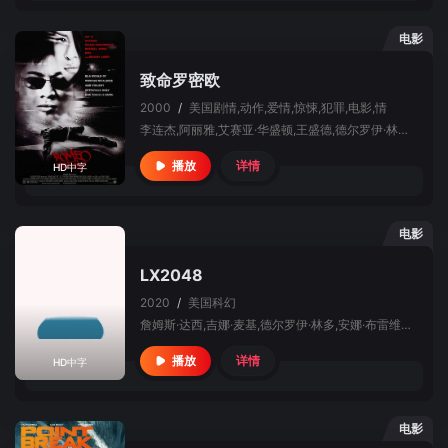
电影
致命罗密欧
2000
/
美国
剧情,动作,爱情,惊悚,犯罪,电影,情
李连杰,阿丽雅,艾赛亚·华盛顿,王盛德,德尔罗伊·林多,D.B.伍德塞德,区亨利,Jon Kit Lee,爱德华多·巴莱里尼,安东尼·安德森,DMX,马修·哈里逊,特瑞·陈,Derek Lowe,拜伦·劳森,本兹·安托万,凯斯·达拉斯,张铮,Richard Yee,柯林·富,兰斯·吉布森,朴敏庆,马诺·苏德,Gaston Howard,克莱·方特诺特,阿隆索·奥亚祖恩,叶芳华,阿尔文·桑德斯,威廉·S·泰勒,大卫·科普,Aaron Joseph,坎迪斯·麦克卢尔,Jody Vance,Larry Lam
详情
播放
HD中字
电影
LX2048
2020
/
美国
科幻
詹姆斯·达西,吉娜·麦基,德尔罗伊·林多,安娜·布雷维斯特,朱丽叶特·奥布瑞,杰.海登,林克·汉德,Gabrielle Cassi,Ronin Zaki Moshe,Logan Findlay,Majus Motiejus Prokopas
详情
播放
HD中字
电影