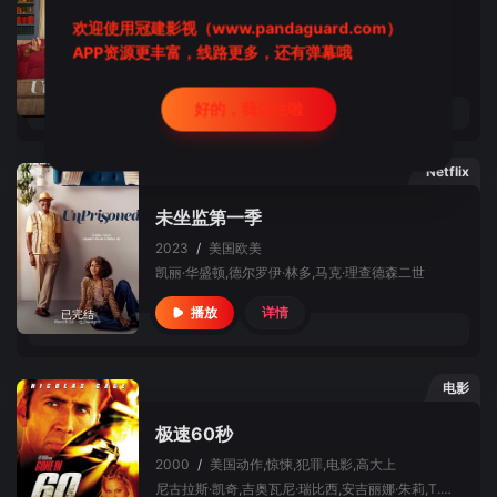
未坐监第二季
欢迎使用冠建影视（www.pandaguard.com）
2024
/
美国
喜剧,欧美,喜,Netflix
APP资源更丰富，线路更多，还有弹幕哦
郑智麟,布兰迪·埃文斯,奥利弗·赫斯顿,德尔罗伊·林多,埃文·沙夫兰,凯丽·华盛顿
详情
播放
已完结
好的，我记住啦
Netflix
未坐监第一季
2023
/
美国
欧美
凯丽·华盛顿,德尔罗伊·林多,马克·理查德森二世
详情
播放
已完结
电影
极速60秒
2000
/
美国
动作,惊悚,犯罪,电影,高大上
尼古拉斯·凯奇,吉奥瓦尼·瑞比西,安吉丽娜·朱莉,T.J. Cross,威廉姆·李·斯科特,斯科特·凯恩,詹姆斯·杜瓦尔,威尔·帕顿,德尔罗伊·林多,蒂莫西·奥利芬特,齐·麦克布赖德,罗伯特·杜瓦尔,克里斯托弗·埃克莱斯顿,维尼·琼斯,格蕾丝·扎布里斯基