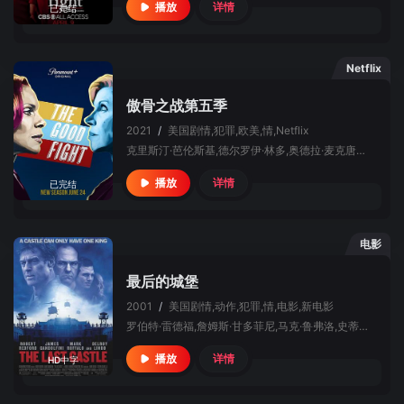
详情
播放
已完结
Netflix
傲骨之战第五季
2021
/
美国
剧情,犯罪,欧美,情,Netflix
克里斯汀·芭伦斯基,德尔罗伊·林多,奥德拉·麦克唐纳,曼迪·帕廷金,库什·珍宝,萨拉·斯蒂尔,夏尔曼·宾瓦,尼扬比·尼扬比,杰西·泰勒·弗格森,简·林奇,阿伦·阿尔达,丹尼斯·欧哈拉,华莱士·肖恩
详情
播放
已完结
电影
最后的城堡
2001
/
美国
剧情,动作,犯罪,情,电影,新电影
罗伯特·雷德福,詹姆斯·甘多菲尼,马克·鲁弗洛,史蒂夫伯顿,德尔罗伊·林多,保罗·考尔德伦,山姆·鲍尔,Jeremy Childs,小克利夫顿·克林斯,George W. Scott,布莱恩·古德曼,迈克尔·埃尔比,弗兰克·米利塔里
详情
播放
HD中字