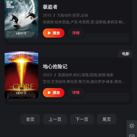
极盗者
2015
/
大陆
动作,犯罪,运动
埃德加·拉米雷兹,卢克·布雷西,雷·温斯顿,泰莉莎·帕尔墨,马蒂亚斯·瓦雷拉,克雷蒙斯·施伊克,托拜厄斯·桑特尔曼,麦克斯·泰瑞奥,德尔罗伊·林多,尼科莱·金斯基,格娜萨斯·巴伯,史蒂夫·图森特,詹姆斯·勒格罗,帕特里克·德威恩,塞马斯·F·萨金特,纽曼·阿卡,莱尔德·约翰·哈密尔顿,克里斯森科赫,杰夫·伯勒尔,Francesco Martino,杰拉德·摩纳科,Bob Burnquist,萨尔·马塞克拉,布莱特·罗森博格,史蒂夫·青木,Eric Koston,Chris Sharma,杰米斯·巴特勒,M
详情
播放
HD中字
电影
地心抢险记
2003
/
美国
动作,科幻,冒险,院线,惊悚,电影
艾伦·艾克哈特,希拉里·斯万克,德尔罗伊·林多,斯坦利·图齐,DJ·考尔斯,理查德·詹金斯,切基·卡尤,布鲁斯·格林伍德,阿尔法·伍达德,克里斯托弗·谢尔,雷·加莱蒂,雷克哈·莎尔玛,Tom Scholte,艾琳·佩德,格伦·莫肖尔,安东尼·哈里森,妮可·勒鲁,弗雷德·埃瓦努伊克,赫罗斯加·马修斯,Shawn Green,詹妮弗·斯宾塞,马特·温斯顿,Laurie Murdoch,Lenie Scoffié,Robert Manitopyes,Alejandro Abellan,Benjamin Bart
详情
播放
HD中字
首页
上一页
下一页
尾页