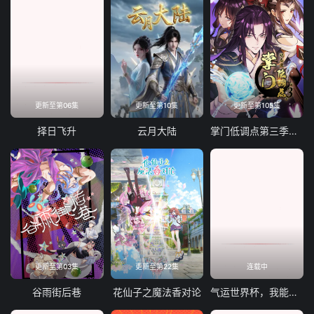
更新至第06集
更新至第10集
更新至第105集
择日飞升
云月大陆
掌门低调点第三季动态漫画
更新至第03集
更新至第22集
连载中
谷雨街后巷
花仙子之魔法香对论
气运世界杯，我能复制所有球星技能