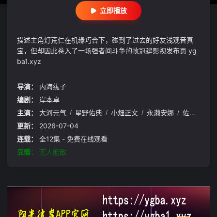
立即播放
描述主角灯荒仁在机缘巧合下，碰到了过去的好友浅观音真
宝，但却因此卷入了一场强者间斗争的故冠建影视发布页 yg
ba1.xyz
导演：
内海纮子
编剧：
岸本卓
主演：
大河元气
/
星野佑典
/
小畑正文
/
永濑安娜
/
佐佐木望
/
更新：
2026-07-04
连载：
全12集 - 免费在线观看
豆瓣：
无人能敌