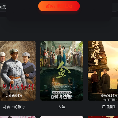
好的，我记住啦
18集
第19集
第20集
第21集
更新第04集
更新第08集
更新第24集
马背上的银行
人鱼
江海潮生