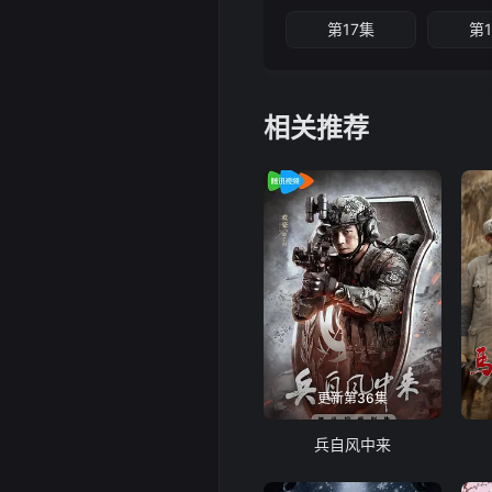
第17集
第
相关推荐
更新第36集
兵自风中来