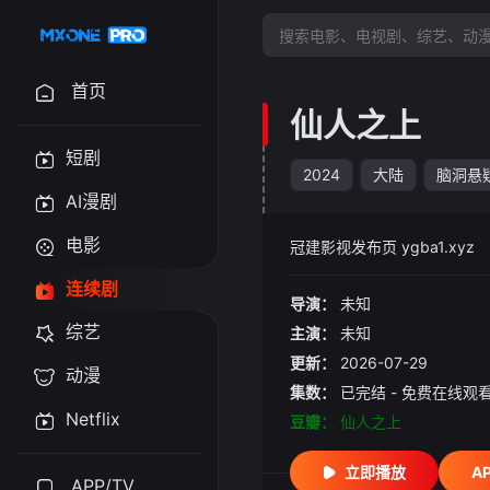
首页
仙人之上
短剧
2024
大陆
脑洞悬
AI漫剧
电影
冠建影视发布页 ygba1.xyz
连续剧
导演：
未知
综艺
主演：
未知
更新：
2026-07-29
动漫
集数：
已完结 - 免费在线观
Netflix
豆瓣：
仙人之上
立即播放
A
APP/TV