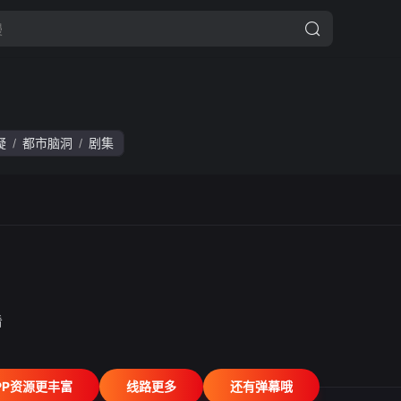
疑
都市脑洞
剧集
/
/
看
PP资源更丰富
线路更多
还有弹幕哦