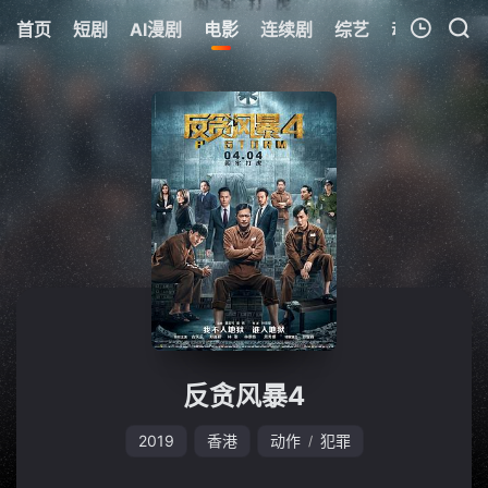
首页
短剧
AI漫剧
电影
连续剧
综艺
动漫
Netfl
我的观影记录
暂无观看影片的记录
反贪风暴4
2019
香港
动作
犯罪
/