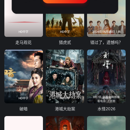
HD中字
HD中字
2026年05月20日上映
走马观花
猎虎贰
错过了，遗憾吗？
HD中字
HD中字
HD中字
破暗
港城大劫案
水怪2026