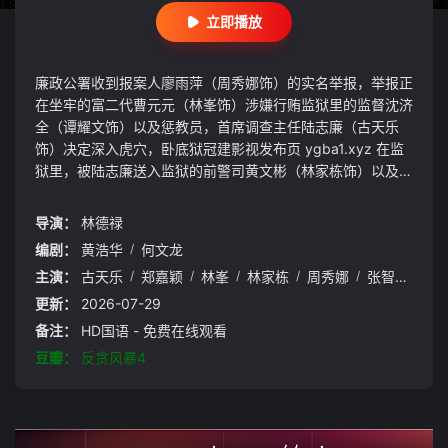
立即播放
廉政公署收到报案人廖雨萍（周秀娜饰）的实名举报，举报正
在坐牢的富二代曹元元（林峯饰）涉嫌行贿监狱里的监督沈济
全（谭耀文饰）以及惩教员，首席调查主任陆志廉（古天乐
饰）决定深入虎穴，卧底狱冠建影视发布页 ygba1.xyz 在监
狱里，被陆志廉送入监狱的前警司黄文彬（林家栋饰）以及曹
元元两大帮派势成水火，陆志廉趁机接近曹元元取得信任。同
时监狱外的廉政公署总调查主任程德明（郑嘉颖饰）、国内反
导演：
林德禄
贪局行动处处长洪亮（丁海峰饰）也陆港联手，通力合作，最
编剧：
黄浩华
/
何文龙
终成功破获贪腐行贿大案。
主演：
古天乐
/
郑嘉颖
/
林峯
/
林家栋
/
周秀娜
/
张智霖
/
谭
更新：
2026-07-29
备注：
HD国语 - 免费在线观看
豆瓣：
反贪风暴4