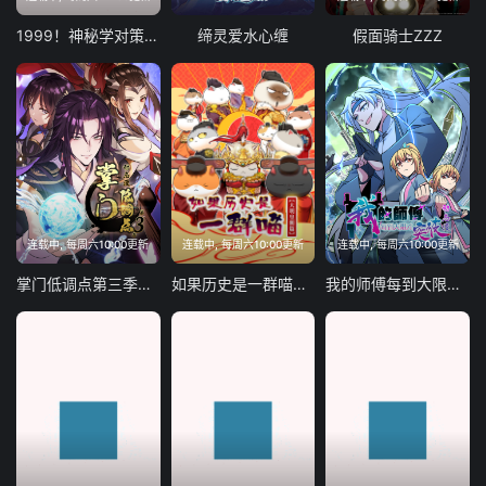
65
66
67
68
1999！神秘学对策部国语版
缔灵爱水心缠
假面骑士ZZZ
69
70
71
72
73
74
75
76
77
78
79
80
81
82
83
84
85
86
87
88
连载中, 每周六10:00更新
连载中, 每周六10:00更新
连载中, 每周六10:00更新
89
90
91
92
掌门低调点第三季动态漫画
如果历史是一群喵大明皇朝篇
我的师傅每到大限才突破动态漫画
93
94
95
96
97
98
99
100
101
102
103
104