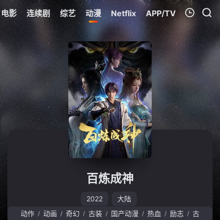
电影
连续剧
综艺
动漫
Netflix
APP/TV
我的观影记录
暂无观看影片的记录
百炼成神
2022
大陆
动作
动画
奇幻
古装
国产动漫
热血
励志
古
/
/
/
/
/
/
/