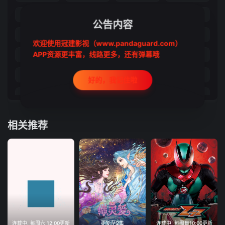
21
22
23
24
公告内容
25
26
27
28
欢迎使用冠建影视（www.pandaguard.com）
APP资源更丰富，线路更多，还有弹幕哦
29
30
31
32
33
34
35
36
好的，我记住啦
37
38
39
40
41
42
43
44
相关推荐
45
46
47
48
49
50
51
52
53
54
55
56
57
58
59
60
61
62
63
64
连载中, 每周六 12:00更新
更新至2集
连载中, 每周日10:00更新