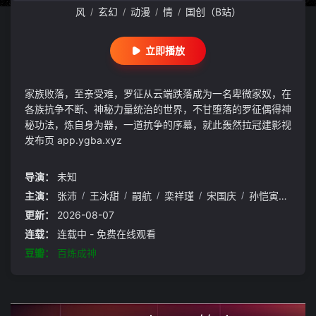
风
玄幻
动漫
情
国创（B站）
/
/
/
/
立即播放
家族败落，至亲受难，罗征从云端跌落成为一名卑微家奴，在
各族抗争不断、神秘力量统治的世界，不甘堕落的罗征偶得神
秘功法，炼自身为器，一道抗争的序幕，就此轰然拉冠建影视
发布页 app.ygba.xyz
导演：
未知
主演：
张沛
/
王冰甜
/
嗣航
/
栾祥瑾
/
宋国庆
/
孙恺寅
/
黄进
更新：
2026-08-07
连载：
连载中 - 免费在线观看
豆瓣：
百炼成神