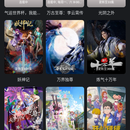
连载中
连载中, 每周一、六 9:00更新
更新至33集
气运世界杯，我能复制所有球星技能
万古至尊：李云霄传
光阴之外
更新至401集
更新至472集
更新至366集
妖神记
万界独尊
炼气十万年