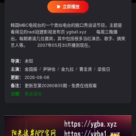
立即播放
韩国MBC电视台的一个类似电台的脱口秀谈话节目，主题是
看得见的radi冠建影视发布页 ygba1.xyz 每周三晚播
出，每期邀请几位嘉宾，其中包括很多当红演员、歌手、搞笑
艺人等。 2007年05月30开播到现在。
导演：
未知
主演：
金国振
/
尹钟信
/
金九拉
/
曹圭贤
/
梁俊日
更新：
2026-08-06
备注：
更新至第20260805期 - 免费在线观看
豆瓣：
黄金渔场