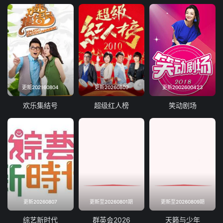
20240522
20240529
20240605
20240612
20240619
20240626
20240703
20240710
更新202160804
更新20260809
更新2002600423
20240717
20240724
欢乐集结号
超级红人榜
笑动剧场
20240814
20240821
20240828
20240911
20240918
20240925
20241002
20241009
更新20260807
更新至20260801期
更新至20260809期
20241016
20241030
综艺新时代
群英会2026
天籁与少年