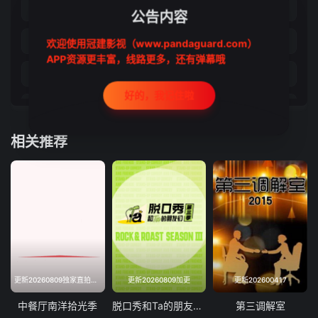
20231206
20231213
公告内容
20231220
20231227
欢迎使用冠建影视（www.pandaguard.com）
APP资源更丰富，线路更多，还有弹幕哦
20240103
20240110
好的，我记住啦
20240117
20240124
相关推荐
20240131
20240207
20240228
20240306
20240313
20240327
20240403
20240417
20240320
20240320
更新20260809独家直拍第8期
更新20260809加更
更新202600417
20240508
20240515
中餐厅南洋拾光季
脱口秀和Ta的朋友们第三季
第三调解室