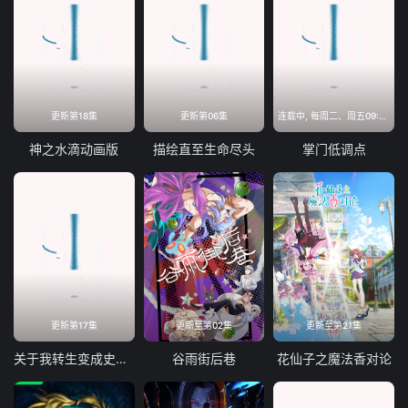
更新第18集
更新第06集
连载中, 每周二、周五09:00更新
神之水滴动画版
描绘直至生命尽头
掌门低调点
更新第17集
更新至第02集
更新至第21集
关于我转生变成史莱姆这档事第四季
谷雨街后巷
花仙子之魔法香对论