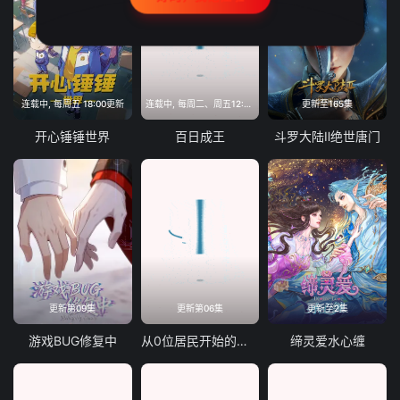
连载中, 每周五 18:00更新
连载中, 每周二、周五12:00更新
更新至165集
开心锤锤世界
百日成王
斗罗大陆Ⅱ绝世唐门
更新第09集
更新第06集
更新至2集
游戏BUG修复中
从0位居民开始的边境领主大人
缔灵爱水心缠