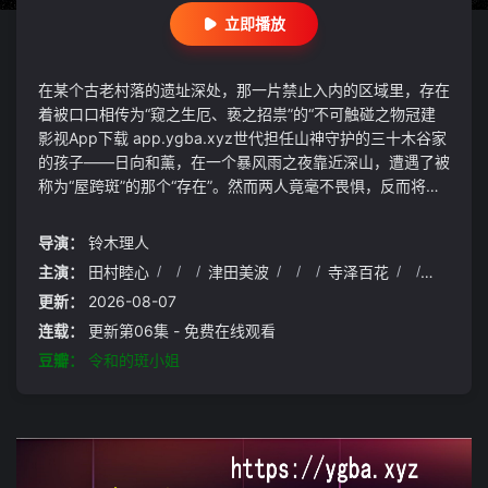
立即播放
在某个古老村落的遗址深处，那一片禁止入内的区域里，存在
着被口口相传为“窥之生厄、亵之招祟”的“不可触碰之物冠建
影视App下载 app.ygba.xyz世代担任山神守护的三十木谷家
的孩子——日向和薰，在一个暴风雨之夜靠近深山，遭遇了被
称为“屋跨斑”的那个“存在”。然而两人竟毫不畏惧，反而将这
位怪异称作“斑小姐”，并与之亲近起来……
导演：
铃木理人
主演：
田村睦心
/
/
/
津田美波
/
/
/
寺泽百花
/
/
/
寺杣
更新：
2026-08-07
连载：
更新第06集 - 免费在线观看
豆瓣：
令和的斑小姐