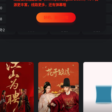
源更丰富，线路更多，还有弹幕哦
10
11
12
13
好的，我记住啦
18
19
20
21
外2
番外3
彩蛋1
彩蛋2