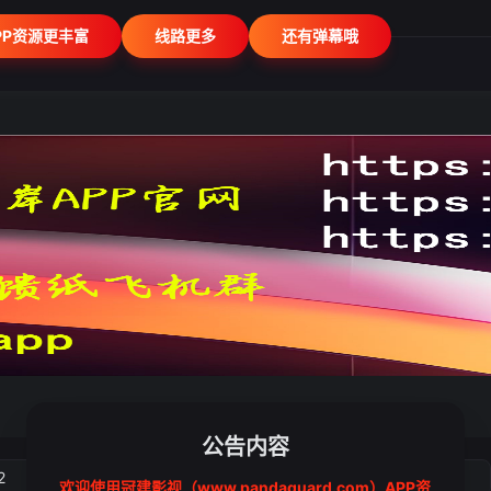
PP资源更丰富
线路更多
还有弹幕哦
公告内容
2
3
4
5
欢迎使用冠建影视（www.pandaguard.com）APP资