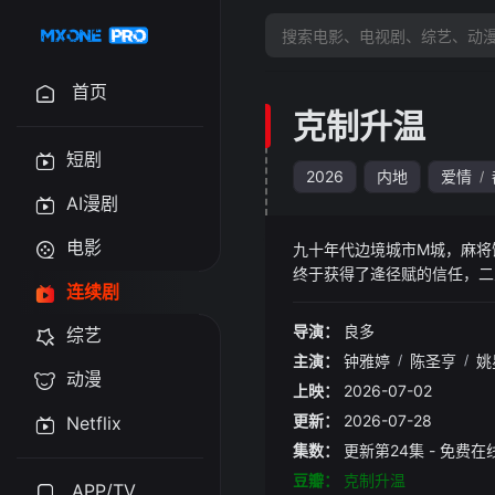
首页
克制升温
短剧
2026
内地
爱情
/
AI漫剧
电影
九十年代边境城市M城，麻将
终于获得了逄径赋的信任，二
连续剧
下载 app.ygba.xyz
导演：
良多
综艺
主演：
钟雅婷
/
陈圣亨
/
姚
动漫
上映：
2026-07-02
更新：
2026-07-28
Netflix
集数：
更新第24集 - 免费在
豆瓣：
克制升温
APP/TV