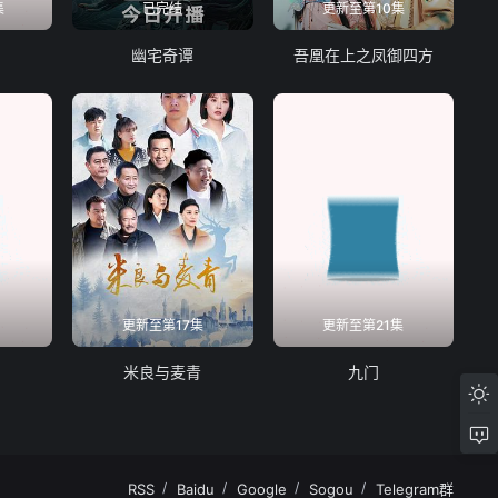
集
已完结
更新至第10集
局
幽宅奇谭
吾凰在上之凤御四方
集
更新至第17集
更新至第21集
米良与麦青
九门
RSS
Baidu
Google
Sogou
Telegram群