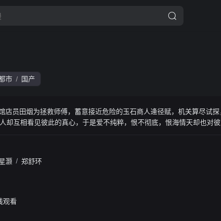
都市
国产
/
馆店员田烟为拯救师傅，蓄意接近危险的玉石商人逄径赋，机关算尽试探
人却互相看见彼此的真心，于是爱不纯粹，恨不彻底，恨海情天却也对彼
星灏
/
郑舒环
线观看