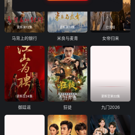
更新第12集
更新第18集
已完结
马背上的银行
米良与麦青
女帝归来
更新至24集
更新至第6集
更新至第22集
御廷谣
狂徒
九门2026