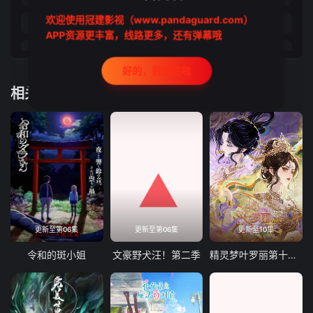
欢迎使用冠建影视（www.pandaguard.com）
33
34
35
36
APP资源更丰富，线路更多，还有弹幕哦
37
38
39
40
好的，我记住啦
41
42
43
44
相关推荐
45
46
47
48
49
50
51
52
53
54
55
56
57
58
59
60
61
62
63
64
更新至第06集
更新至第06集
更新至10集
65
66
67
68
令和的斑小姐
文豪野犬汪！第二季
精灵梦叶罗丽第十一季下
69
70
71
72
73
74
75
76