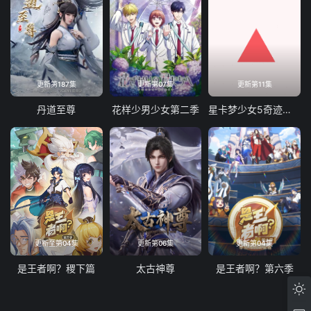
121
122
123
124
125
126
127
128
129
130
131
132
更新第187集
更新第07集
更新第11集
133
134
135
136
丹道至尊
花样少男少女第二季
星卡梦少女5奇迹绽放
137
138
139
140
141
142
143
144
145
146
147
148
149
150
151
152
153
154
155
156
更新至第04集
更新第06集
更新第04集
157
158
159
160
是王者啊？稷下篇
太古神尊
是王者啊？第六季
161
162
163
164