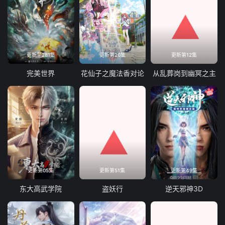
77
78
79
80
81
82
83
84
85
86
87
88
更新至281集
更新第20集
更新第12集
89
90
91
92
完美世界
花仙子之魔法香对论
从乱葬岗到幽冥之主
93
94
95
96
97
98
99
100
101
102
103
104
105
106
107
108
更新第05集
更新第51集
更新第49集
109
110
111
112
东大高武学院
盗妖行
逆天邪神3D
113
114
115
116
117
118
119
120