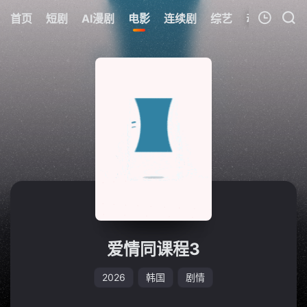
首页
短剧
AI漫剧
电影
连续剧
综艺
动漫
Netfl
我的观影记录
暂无观看影片的记录
爱情同课程3
2026
韩国
剧情