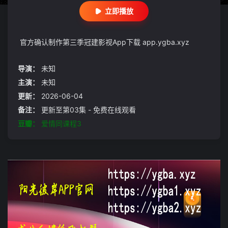
立即播放
官方确认制作第三季冠建影视App下载 app.ygba.xyz
导演：
未知
主演：
未知
更新：
2026-06-04
备注：
更新至第03集 - 免费在线观看
豆瓣：
爱情同课程3