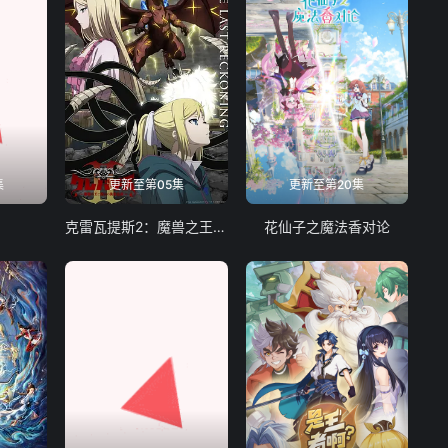
集
更新至第05集
更新至第20集
克雷瓦提斯2：魔兽之王与虚伪的勇者传承
花仙子之魔法香对论