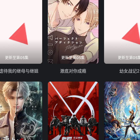
更新至第05集
更新至第05集
更新至第05
虐待我的继母与继姐
澈底对你成瘾
幼女战记2