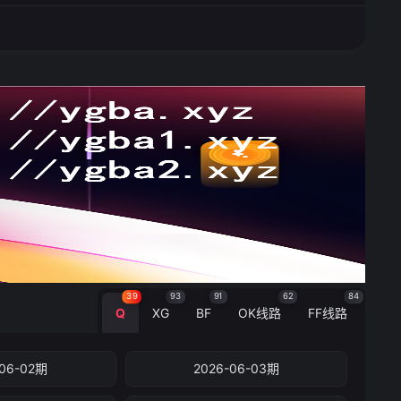
39
93
91
62
84
Q
XG
BF
OK线路
FF线路
-06-02期
2026-06-03期