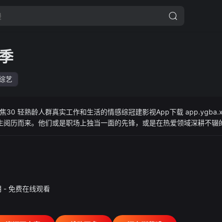
季
综艺
0 轻熟龄人群真实工作和生活的情感综冠建影视App下载 app.ygba.
人生阅历而来。他们或是职场上独当一面的先锋，或是在热爱领域深耕不辍
透，更未曾熄灭对爱的赤诚期待。最终勾勒出当下 30 人群打破年龄桎
所向，便是归途。
期 - 免费在线观看