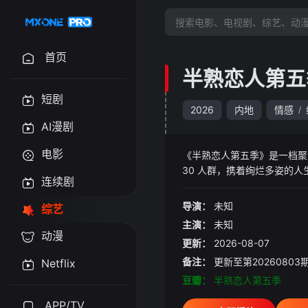
首页
半熟恋人第五
短剧
2026
内地
情感
/
AI漫剧
电影
《半熟恋人第五季》是一档聚焦3
30 人群，携着绚烂多姿的
连续剧
淀，既保有直面生活的清醒通
情感图谱——爱无定式，心之
导演：
未知
综艺
主演：
未知
动漫
更新：
2026-08-07
备注：
更新至第20260803
Netflix
豆瓣：
半熟恋人第五季
APP/TV