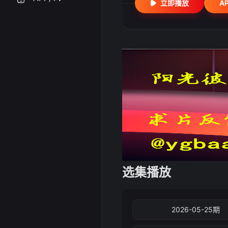
立即播放
A
选集播放
2026-05-25期