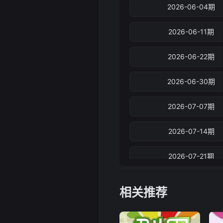
2026-06-04期
2026-06-11期
2026-06-22期
2026-06-30期
2026-07-07期
2026-07-14期
2026-07-21期
2026-07-28期
相关推荐
2026-08-05期