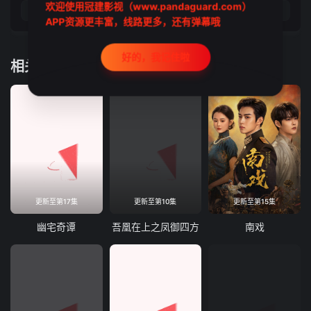
欢迎使用冠建影视（www.pandaguard.com）
17
18
19
20
APP资源更丰富，线路更多，还有弹幕哦
好的，我记住啦
相关推荐
更新至第17集
更新至第10集
更新至第15集
幽宅奇谭
吾凰在上之凤御四方
南戏