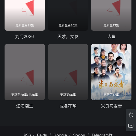
更新至第21集
更新至第20集
更新至13集
九门2026
天才，女友
人鱼
更新至28集/共30集
更新第06集
更新第17集
江海潮生
成名在望
米良与麦青
RSS
Baidu
Google
Sogou
Telegram群