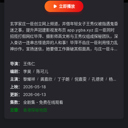
立即播放
玄学家庄一臣创立网上频道，并借年轻女子王秀仪被指遇鬼昏
迷之事，提升声冠建影视发布页 app.ygba.xyz 庄一臣同时
招揽打假网红毕萍、摄影师高文彬与王秀仪组成探秘团队，深
入查访一连串古怪诡异的人和事！毕萍不齿庄一臣利用怪力乱
神炒作，宣扬迷信，她要借工作撕破其假面具，与庄一臣斗气
斗智斗力，却逐渐理解他隐藏的另一面。另一边，庄一臣向富
豪金夫人自荐，可助其寻回离奇失踪的儿子。风水师龙贵寻人
导演：
王伟仁
多时但无所获，金夫人心生疑虑，最终决定向庄一臣求助……
编剧：
李昊
/
陈可儿
主演：
黎耀祥
/
龚嘉欣
/
丁子朗
/
倪嘉雯
/
孔德贤
/
杨玉梅
/
上映：
2026-05-18
更新：
2026-06-13
集数：
全剧集 - 免费在线观看
豆瓣：
香港探秘地图