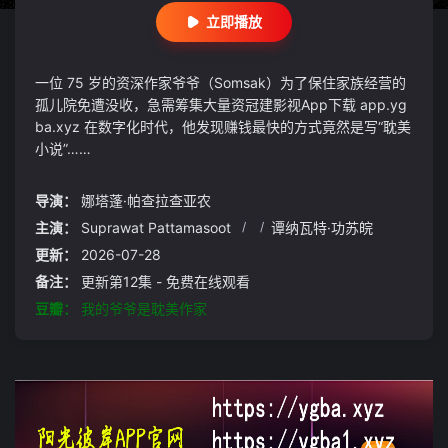
立即播放
一位 75 岁的资深作家爷爷（Somsak）为了保住家族经营的
孤儿院免遭没收，急需筹集大量资冠建影视App下载 app.yg
ba.xyz 在数字化时代，他发现赚钱最快的方式竟然是写“耽美
小说”……
导演：
娜塔蓬·帕查拉查亚农
主演：
Suprawat Pattamasoot
/
/
谭纳瓦特·功苏皖
更新：
2026-07-28
备注：
更新第12集 - 免费在线观看
豆瓣：
我的爷爷是耽美作家