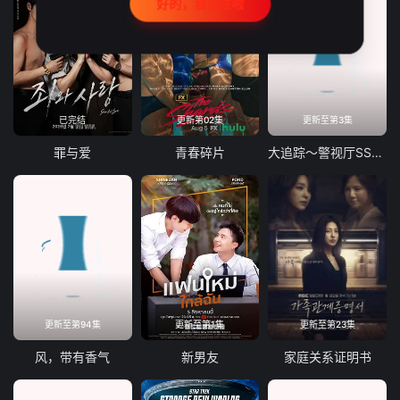
好的，我记住啦
已完结
更新第02集
更新至第3集
罪与爱
青春碎片
大追踪〜警视厅SSBC强行犯系〜第二季
更新至第94集
更新至第1集
更新至第23集
风，带有香气
新男友
家庭关系证明书