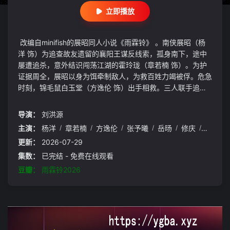
立即播放
改编自minifish的展昭同人小说《雨霖铃》 。南侠展昭（杨
洋 饰）为追查故友遗留的襄阳王谋反线索，孤身南下，途中
屡遭追杀，意外结识闯荡江湖的霍玲珑（章若楠 饰）。为护
证据周全，展昭以身为饵牵制敌人，为救百姓力竭被俘。危急
时刻，锦毛鼠白玉堂（方逸伦 饰）出手相救。三人联手追查
线索，搜集襄阳王勾结黑白两道、鱼肉百姓、里通外敌的罪
证，最终挫败其朝野和江湖的阴谋布局，还江湖正气与百姓安
导演：
刘洪源
宁冠建影视发布页 app.ygba.xyz
主演：
杨洋
/
章若楠
/
方逸伦
/
张予曦
/
岳旸
/
修庆
/
鲁诺
/
更新：
2026-07-29
集数：
已完结 - 免费在线观看
豆瓣：
雨霖铃2026