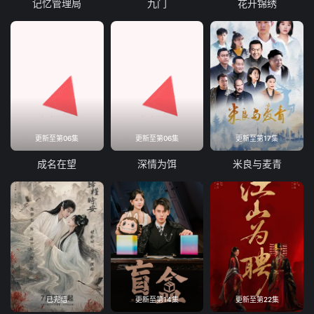
记忆管理局
九门
花开锦绣
更新至第06集
更新至第06集
更新至第17集
成名在望
深情为饵
米良与麦青
已完结
更新至第14集
更新至第22集