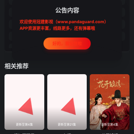
第21集
第22集
第23集
第24集
公告内容
第25集
第26集
第27集
第28集
欢迎使用冠建影视（www.pandaguard.com）
第29集
第30集
第31集
第32集
APP资源更丰富，线路更多，还有弹幕哦
第33集
第34集
第35集
第36集
好的，我记住啦
第37集
相关推荐
更新至第4集
更新至第21集
更新至第4集