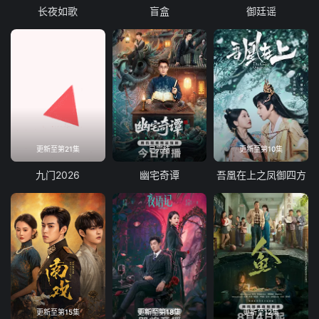
长夜如歌
盲盒
御廷谣
更新至第21集
已完结
更新至第10集
九门2026
幽宅奇谭
吾凰在上之凤御四方
更新至第15集
更新至第18集
更新至12集