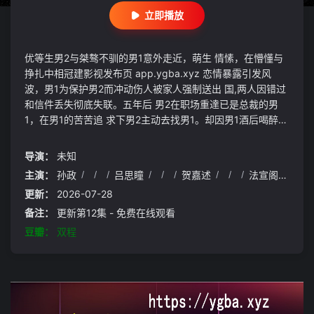
立即播放
优等生男2与桀骜不驯的男1意外走近，萌生 情愫，在懵懂与
挣扎中相冠建影视发布页 app.ygba.xyz 恋情暴露引发风
波，男1为保护男2而冲动伤人被家人强制送出 国,两人因错过
和信件丢失彻底失联。五年后 男2在职场重達已是总裁的男
1，在男1的苦苦追 求下男2主动去找男1。却因男1酒后喝醉产
生误 会，两人再生裂痕。经历痛苦分离、生死误会， 两人认
清真心。最终，彼此解开过往心结，选择 放下伤害,重新携手
导演：
未知
共度未来。
主演：
孙政
/
/
/
吕思瞳
/
/
/
贺嘉述
/
/
/
法宣阁
/
/
/
更新：
2026-07-28
备注：
更新第12集 - 免费在线观看
豆瓣：
双程