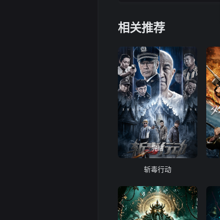
相关推荐
完结
斩毒行动