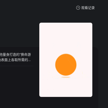
观看记录
我的观影记录
他量身打造的“换命游
暂无观看影片的记录
场表面上各取所需的交
温顺的“猎物”，开始
游戏里，究竟是谁在控