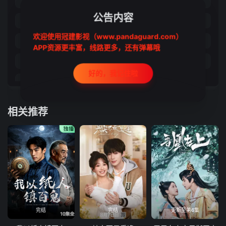
第21集
第22集
第23集
第24集
公告内容
第25集
第26集
第27集
第28集
欢迎使用冠建影视（www.pandaguard.com）
第29集
第30集
第31集
第32集
APP资源更丰富，线路更多，还有弹幕哦
第33集
第34集
第35集
第36集
好的，我记住啦
第37集
第38集
相关推荐
完结
完结
更新至第6集