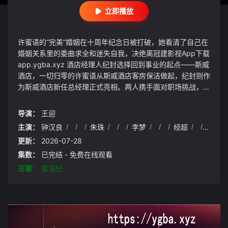
立即播放
许蜜语的“完美”婚姻在十周年纪念日被打破，她看清了自己在
婚姻关系里的委曲求全和迷失自我，决绝离冠建影视App下载
app.ygba.xyz 酒店经理人纪封选择回到事业的起点——斯威
酒店，一切归零的许蜜语从斯威酒店客房保洁做起，纪封则作
为斯威酒店新任总经理正式亮相。两人携手面对职场挑战，从
同舟共济到爱意萌生，收获美满爱情的同时，也让斯威酒店成
为了城市新地标…… 剧集改编自红九所著小说《蜜语纪》。
导演：
王迎
主演：
钟汉良
/
/
/
朱珠
/
/
/
李梦
/
/
/
经超
/
/
/
任
更新：
2026-07-28
集数：
已完结 - 免费在线观看
豆瓣：
蜜语纪