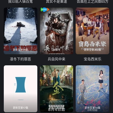
我以纸人镇百鬼
其实不是重逢
吾凰在上之凤御四方
更新至第18集
36集全
更新至第302集
凛冬下的罪恶
兵自风中来
宝岛西米乐
更新至第17集
更新至第08集
更新至第14集