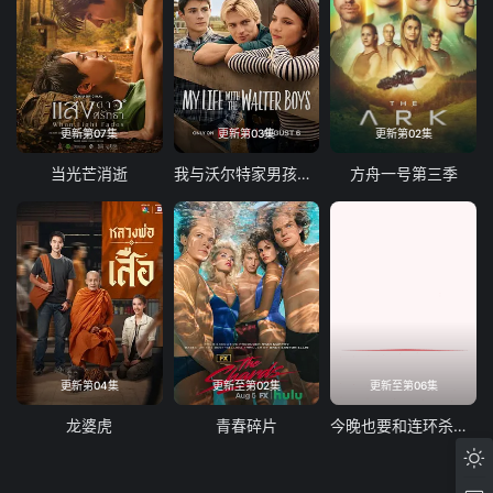
更新第07集
更新第03集
更新第02集
当光芒消逝
我与沃尔特家男孩的生活第三季
方舟一号第三季
更新第04集
更新至第02集
更新至第06集
龙婆虎
青春碎片
今晚也要和连环杀手约会