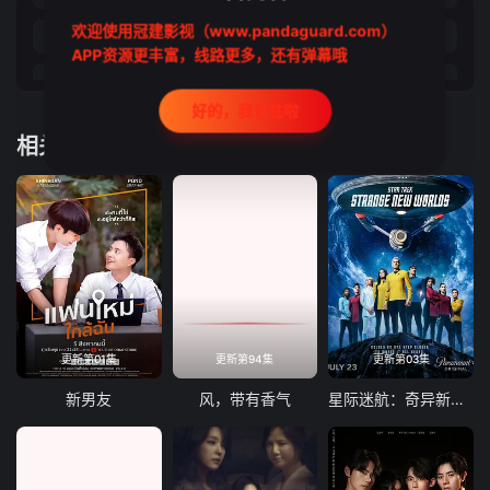
欢迎使用冠建影视（www.pandaguard.com）
第33集
第34集
第35集
第36集
APP资源更丰富，线路更多，还有弹幕哦
第37集
第38集
第39集
第40集
好的，我记住啦
第41集
第42集
第43集
第44集
相关推荐
第45集
第46集
第47集
第48集
第49集
第50集
第51集
第52集
第53集
第54集
第55集
第56集
第57集
第58集
第59集
第60集
第61集
第62集
第63集
第64集
更新第01集
更新第94集
更新第03集
第65集
第66集
第67集
第68集
新男友
风，带有香气
星际迷航：奇异新世界第四季
第69集
第70集
第71集
第72集
第73集
第74集
第75集
第76集