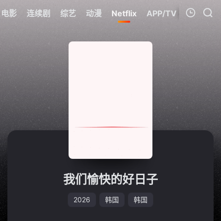
电影
连续剧
综艺
动漫
Netflix
APP/TV
我的观影记录
暂无观看影片的记录
我们愉快的好日子
2026
韩国
韩国