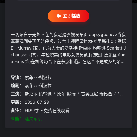
立即播放
一切源自于无处不在的寂冠建影视发布页 app.ygba.xyz当寂
寞蔓延到头顶无法呼吸，过气电视明星鲍勃·哈里斯(比尔·默瑞
Bill Murray 饰)，已为人妻的夏洛特(斯嘉丽·约翰逊 Scarlett J
ohansson 饰)，年轻貌美的电影女演员凯莉(安娜·法瑞丝 Ann
a Faris 饰)在机缘巧合下在东京相遇。在这个不是故乡的陌生
城市里，他们在豪华旅馆邂逅，不约而同的失眠，互相 陪
伴，生活一方面仿佛变的缤纷起来，另一面却逐渐走向迷失，
导演：
索菲亚·科波拉
过气明星和为人妻的夏洛特能迎接他们二人思想和关系变化的
编剧：
索菲亚·科波拉
挑战吗？冲破迷失或者身陷其中，让我们一起找寻答案。
主演：
斯嘉丽·约翰逊
/
比尔·默瑞
/
吉奥瓦尼·瑞比西
/
竹下明子
更新：
2026-07-29
备注：
HD中字 - 免费在线观看
豆瓣：
迷失东京