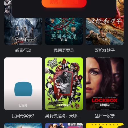
好的，我记住啦
完结
第1集
完结
斩毒行动
民间奇案录
双枪红娘子
已完结
HD中字
HD中字
民间奇案录2
奥莉佛是狗，天哪！！这家伙电影版
猛尸一家亲