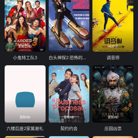
更新至HD
第1集
HD中字
小鬼特工队3
白头神探2:恐怖的气味
调音师
更新HD
更新HD
更新HD
六楼后座2家属谢礼
契约约会
庄园凶祟