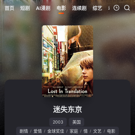
首页
短剧
AI漫剧
电影
连续剧
综艺
动漫
Netfl
我的观影记录
暂无观看影片的记录
迷失东京
2003
美国
剧情
爱情
金球奖佳
家庭
情
文艺
电影
/
/
/
/
/
/