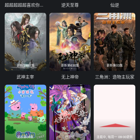
超超超超超喜欢你的100个女朋友第三季
逆天至尊
仙逆
更新至681集
更新第630集
更新第03集
武神主宰
无上神帝
三角洲：造物主玩家
更新第09集
已完结
连载中, 每周一 09:00更新