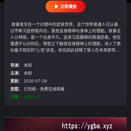
立即播放
故事发生在一个幻想中的武侠世界，这个世界普通人可以通
过不断习武修练内功，激发自身精神与身体上的潜能。故事主
人公林辰，是一个出身平凡，追求习武巅峰的普通武者。他在
遭遇不公对待后，愤怒之下触发自身精神上的潜能，进入了类
似量子效应的“心觉”状态，却也因此目睹了家人在未来即将遭
遇可怕的危险。因此，为了保护家人、爱人免遭致命侵害，以
及调查父亲失踪谜案，林辰以一份神秘的名单为线索，追寻这
导演：
未知
一切背后的真相，并与邪派势力展开曲折艰险的斗争，谱写出
主演：
未知
一段可歌可泣的传奇故事冠建影视App下载 ygba1.xyz
更新：
2026-07-29
连载：
已完结 - 免费在线观看
豆瓣：
龙破九天