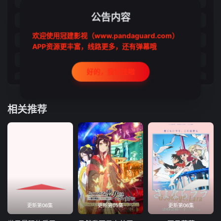
21
22
23
24
公告内容
25
26
27
28
欢迎使用冠建影视（www.pandaguard.com）
29
30
31
32
APP资源更丰富，线路更多，还有弹幕哦
33
34
35
36
好的，我记住啦
37
38
39
40
相关推荐
更新第06集
更新第05集
更新第06集