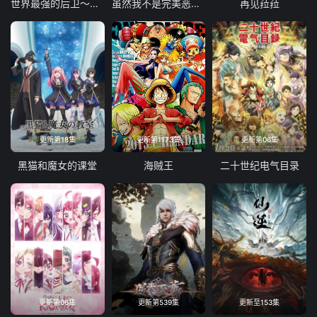
世界最强的后卫～迷宫国的新人探索者～
虽然我不是完美恶女～雏宫蝶鼠替换传～
再见菈菈
更新第18集
更新第1173集
更新第06集
黑猫和魔女的课堂
海贼王
二十世纪电气目录
更新第06集
更新第539集
更新至153集