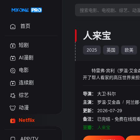
首页
人来宝
短剧
2025
英国
欧美
AI漫剧
电影
特雷弗·宾利（罗温·艾金森
开了帮人看家的高压世界来担
连续剧
顶楼公寓顾家，这样的诱惑实
一位出乎意料的小同伴。这下
导演：
大卫·科尔
综艺
会就此陷入大乱冠建影视发布页 y
主演：
罗温·艾金森
/
阿兰娜
动漫
更新：
2026-07-29
备注：
已完结 - 免费在线观
Netflix
豆瓣：
人来宝
APP/TV