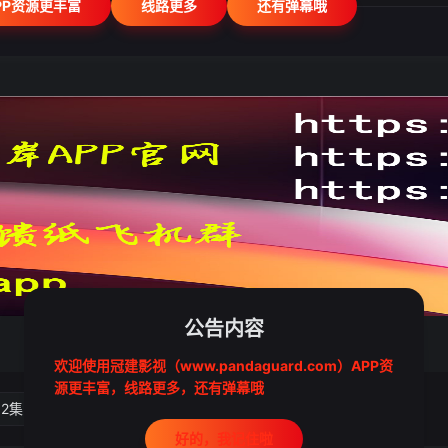
PP资源更丰富
线路更多
还有弹幕哦
公告内容
欢迎使用冠建影视（www.pandaguard.com）APP资
源更丰富，线路更多，还有弹幕哦
02集
第03集
第04集
好的，我记住啦