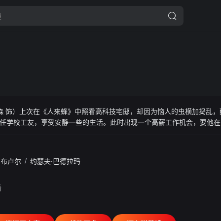
 饰）上次在《人来蜂》中照看高科技宅邸，却因为恼人的虫横加捣乱，
任学校工友，享受安静一些的生活。此时出现一个高薪工作机会，要他在
在令人难以抗拒。没想到学期的最后一天，居然没人来接学校圣诞剧的耶
他得照看顶楼公寓，还得照顾小宝宝，特雷弗还能享受他期待的平静圣诞
gba1.xyz
·布卢尔
/
约瑟夫·巴德拉玛
看