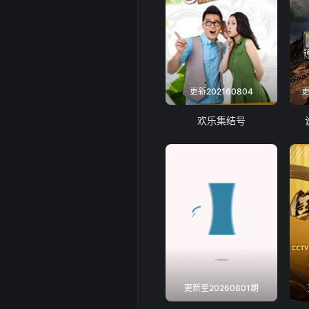
更新202160804
更
欢乐集结号
更新至20260801期