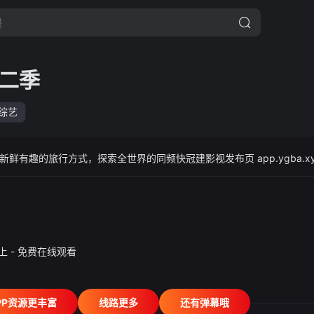
二季
综艺
鲜有趣的旅行方式，探索全世界的同频快冠建影视发布页 app.ygba.xy
期上 - 免费在线观看
PP资源更丰富
线路更多
还有弹幕哦