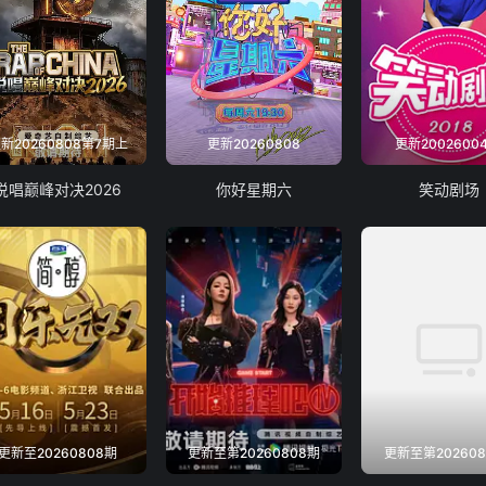
新20260808第7期上
更新20260808
更新20026004
说唱巅峰对决2026
你好星期六
笑动剧场
更新至20260808期
更新至第20260808期
更新至第202608