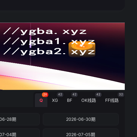
26
42
42
42
32
Q
XG
BF
OK线路
FF线路
-06-28期
2026-06-30期
-07-04期
2026-07-05期