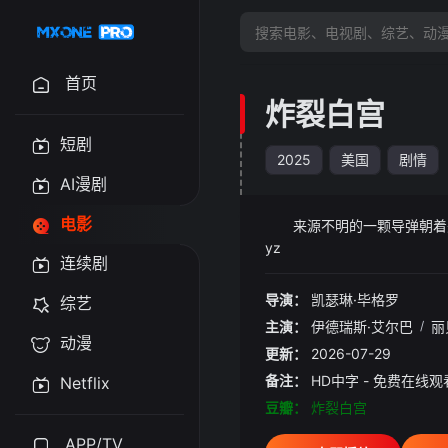
首页
炸裂白宫
短剧
2025
美国
剧情
AI漫剧
电影
来源不明的一颗导弹朝着美国
yz
连续剧
导演：
凯瑟琳·毕格罗
综艺
主演：
伊德瑞斯·艾尔巴
/
丽
动漫
更新：
2026-07-29
备注：
HD中字 - 免费在线观
Netflix
豆瓣：
炸裂白宫
APP/TV