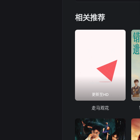
相关推荐
更新至HD
走马观花