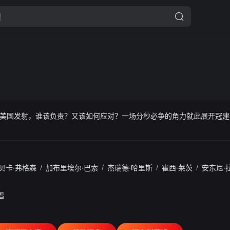
发射，谁该负责？又该如何应对？一场分秒必争的角力就此展开冠建影视Ap
贝卡·弗格森
/
加布里埃尔·巴索
/
杰瑞德·哈里斯
/
崔西·莱茨
/
安东尼·
看