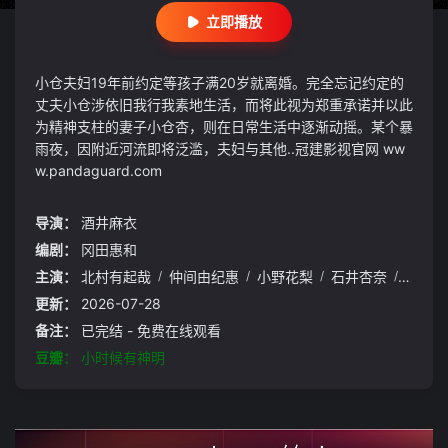
立即播放
小仓夫妇19年前约定等孩子满20岁就离婚。完全忘记约定的
丈夫小仓涉依旧我行我素地生活，而将此视为郑重承诺并以此
为精神支柱的妻子小仓杏，则在日常生活中逐渐动摇。某个暴
雨夜，因附近河流即将泛滥，夫妇与其他..冠建影视官网 ww
w.pandaguard.com
导演：
酒井麻衣
编剧：
冈田惠和
主演：
北村有起哉
/
仲间由纪惠
/
小野花梨
/
石井杏奈
/
小泷望
更新：
2026-07-28
备注：
已完结 - 免费在线观看
豆瓣：
小时候有神明