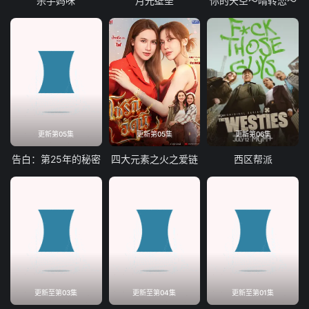
杀手妈咪
月光壁垒
你的天空～晴转恋～
更新第05集
更新第05集
更新第06集
告白：第25年的秘密
四大元素之火之爱链
西区帮派
更新至第03集
更新至第04集
更新至第01集