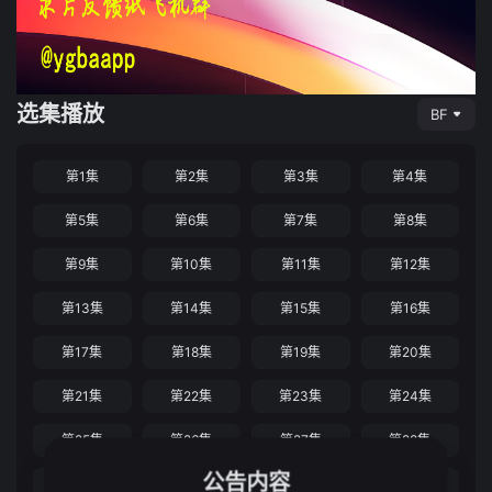
选集播放
BF
第1集
第2集
第3集
第4集
第5集
第6集
第7集
第8集
第9集
第10集
第11集
第12集
第13集
第14集
第15集
第16集
第17集
第18集
第19集
第20集
第21集
第22集
第23集
第24集
第25集
第26集
第27集
第28集
公告内容
第29集
第30集
第31集
第32集