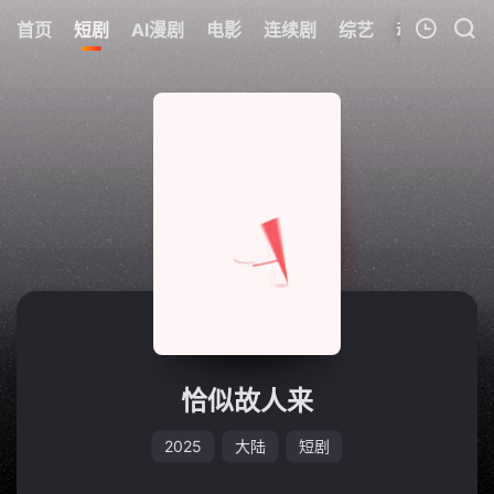
首页
短剧
AI漫剧
电影
连续剧
综艺
动漫
Netfl
我的观影记录
暂无观看影片的记录
恰似故人来
2025
大陆
短剧