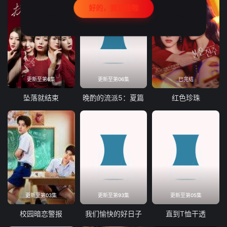
好的，我记住啦
更新至第6集
更新至第06集
已完结
坠落就结束
晚酌的流派5：夏篇
红色珍珠
更新至第03集
更新至第93集
更新至第05集
校园暗恋警报
我们愉快的好日子
直到T恤干透