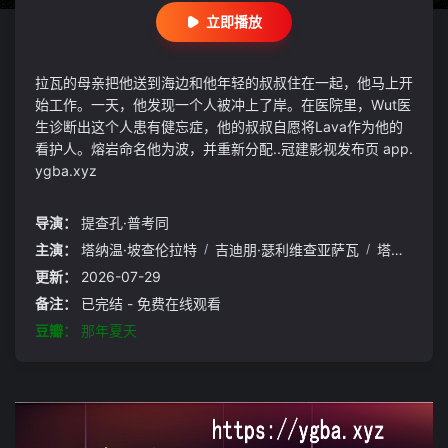
立即播放
拉瓦的母亲把他送到海边和他年轻的叔叔住在一起，他马上开
始工作。一天，他发现一个人被冲上了岸。在医院里，Wut医
生诊断出这个人患有健忘症，他的叔叔自愿将Lava作为他的
看护人。熔岩命名他为波，并重新分配..冠建影视发布页 app.
ygba.xyz
导演：
提查孔·普考同
主演：
塔纳温·坡查伦拉特
/
吉迪朋·瑟利维查亚萨瓦
/
塔纳查·威吉翁通
更新：
2026-07-29
备注：
已完结 - 免费在线观看
豆瓣：
那年夏天