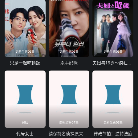
更新至第06集
更新至第03集
更新至第06集
只是一起吃顿饭
杀手妈咪
夫妇与16岁～疯狂的邻居～
完结
更新至第04集
更新至第03集
代号女士
请保持名侦探原来的样子
律政节拍：逆转法庭