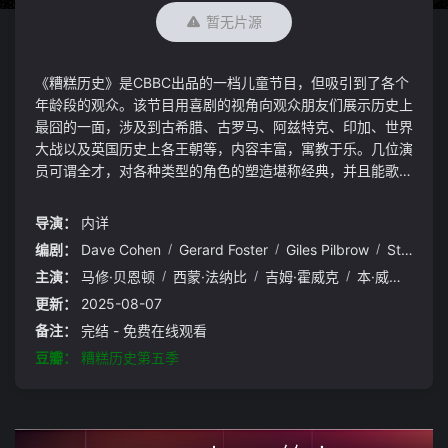
暂无片源
《糟糕历史》是CBBC出品的一档儿童节目，但吸引到了各个
年龄段的观众。该节目用喜剧的视角向观众朋友们展示历史上
最囧的一面，涉及到古希腊、古罗马、阿兹特克、印加、世界
大战以及英国历史上各王朝等，内容丰富，寓教于乐。几位演
员可谓全才，对各种类型的角色的塑造堪称经典，并且能歌善
舞。《糟糕历史》中的歌舞桥段，可谓一大看点。总之，一句
话形容，就是“外表荒诞无节操，内心高洁学问高”。《糟糕历
导演：
内详
史》欢迎你的收看！《糟糕历史》电视系列将在第五季播出后
编剧：
Dave Cohen
/
Gerard Foster
/
Giles Pilbrow
/
Steve Punt
完结冠建影视App下载 app.ygba.xyz
主演：
马修·贝恩顿
/
西蒙·法纳比
/
吉姆·霍威克
/
本·威尔邦德
/
更新：
2025-08-07
备注：
完结 - 免费在线观看
豆瓣：
糟糕历史第五季