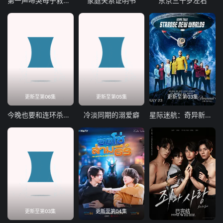
第一声啼哭母子救命急救班
家庭关系证明书
东京三十岁左右
更新至第06集
更新至第05集
更新至第03集
今晚也要和连环杀手约会
冷淡同期的溺爱癖
星际迷航：奇异新世界第四季
更新至第03集
更新至第04集
已完结