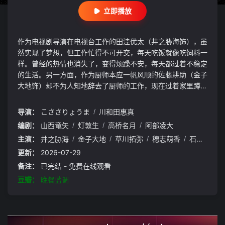
立即播放
作为电视剧导演在电视台工作的田洼优太（井之胁海饰），虽
然实现了梦想，但工作忙得不可开交，每天吃饭就像吃饲料一
样。曾经的热情也消失了，变得烦躁不安，每天都过着不稳定
的生活。另一方面，作为厨师本应一帆风顺的佐藤耕助（金子
大地饰）却不为人知地辞去了厨师的工作，现在过着家里蹲的
生活。两人是高中时代的老朋友，因为朋友离婚而再次见面。
然后以某件事为契机，变成只一起吃晚饭的关系。然后，通过
导演：
こささりょうま
/
川和田惠真
这样的“晚餐活动”，最终修复心灵冠建影视发布页 app.ygba.
编剧：
山西竜矢
/
灯敦生
/
高桥名月
/
阿部凌大
xyz
主演：
井之胁海
/
金子大地
/
草川拓弥
/
穗志萌香
/
石田卓也
更新：
2026-07-29
备注：
已完结 - 免费在线观看
豆瓣：
晚餐蓝调