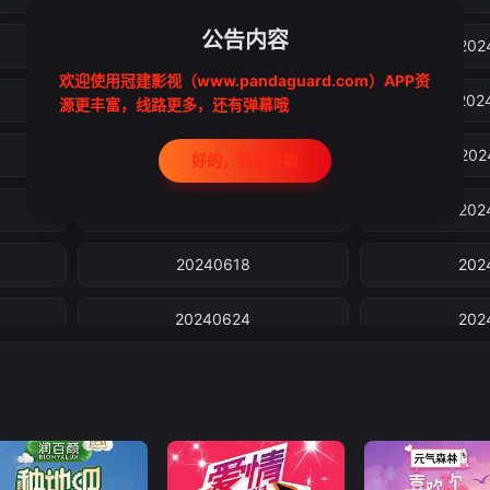
公告内容
20240601
202
欢迎使用冠建影视（www.pandaguard.com）APP资
20240605
202
源更丰富，线路更多，还有弹幕哦
20240610
202
好的，我记住啦
20240613
202
20240618
202
20240624
202
20240627
202
20240703王星
2024
20240706
202