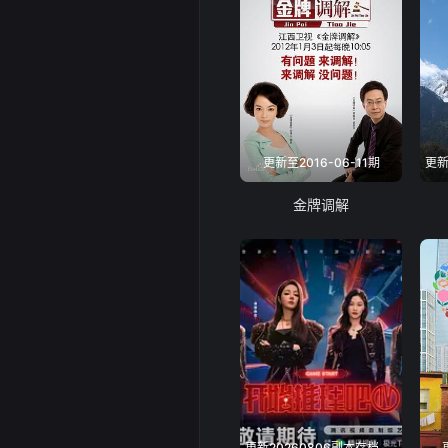
20240709
20240711
20240715
更新至2016-06-11期
20240717王玉雯
金牌调解
20240719加更
20240723
20240725
20240728
更新20260806副本存档中第9期