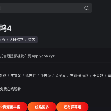
坞4
人秀
大陆综艺
综艺
/
/
冠建影视发布页 app.ygba.xyz
新成
/
李雪琴
/
徐志胜
/
汪苏泷
/
孟子义
/
吉娜·爱丽丝
/
王星越
/
- 免费在线观看
PP资源更丰富
线路更多
还有弹幕哦