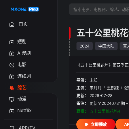
首页
五十公里桃花
短剧
2024
中国大陆
真
AI漫剧
电影
《五十公里桃花坞》第四季正式官
连续剧
导演：
未知
综艺
主演：
宋丹丹
/
王鹤棣
/
张
更新：
2026-07-28
动漫
备注：
更新至20240731期 
Netflix
豆瓣：
五十公里桃花坞4
立即播放
A
APP/TV