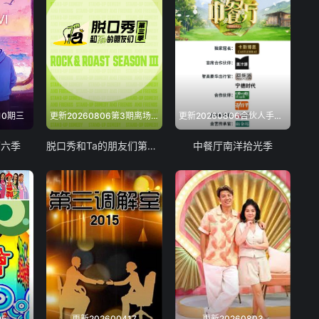
0710厨神
20240710徐志胜
40713
20240714
717 650
20240717张新成
10期三
更新20260806第3期离场之后
更新20260806合伙人手记第8期
719-650
20240719三傻
第六季
脱口秀和Ta的朋友们第三季
中餐厅南洋拾光季
40721
20240722
0724呼兰
20240724蒋晟
0726二傻
20240727
40731
05
更新202600417
更新20260803