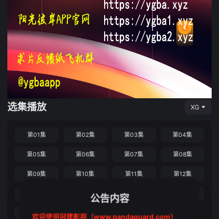
选集播放
XG
第01集
第02集
第03集
第04集
第05集
第06集
第07集
第08集
第09集
第10集
第11集
第12集
第13集
第14集
第15集
第16集
公告内容
第17集
第18集
第19集
欢迎使用冠建影视（www.pandaguard.com）