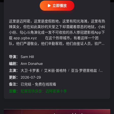
立即播放
这里是迈阿密，这里是度假胜地，这里有阳光海滩，这里有热
辣美女，但在如此美妙的天堂之下却潜藏着罪恶的地狱，小纠
小纷、勾心斗角演化成一发不可收拾的杀人惨冠建影视App下
载 app.ygba.xyz 在这个热带城市，有着这样一个团
队，他们严谨敬业，他们辛勤客观，他们由鉴证人员，验尸
官，调查员等各方面的专家组成，出入各个案发现场，用锐利
的眼神寻找蛛丝马迹，巧妙利用弹道学、犯罪危险因子学、法
导演：
Sam Hill
医毒理学、DNA鉴定、咬痕与血型分析、齿 、科学、昆虫
编剧：
Ann Donahue
学、痕迹学和犯罪变态心理学抽丝剥茧，将支离破碎的线索拼
主演：
大卫·卡罗素
/
艾米丽·普格特
/
亚当·罗德里格兹
/
瑞克斯
凑起来，还原出事实真相。 在这里，可以看到难以触及的
专业技术在眼前真实的展示，可以看到CSI探员如何为死者沉
更新：
2026-07-29
冤昭雪，而在如此残酷的罪行背后又掩藏着怎样的故事和动
备注：
已完结 - 免费在线观看
机。这里不同于普通的罪案剧，所有推断均基于最尖端的高科
豆瓣：
犯罪现场调查：迈阿密第十季
技侦破技术，充满条理的分析让人在信服的同时不禁惊叹科技
的神奇魅力。 尽请关注犯罪现场调查：迈阿密篇，让高科
技席卷你的大脑。