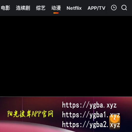
电影
连续剧
综艺
动漫
Netflix
APP/TV
我的观影记录
天穗之咲稻姬
清空