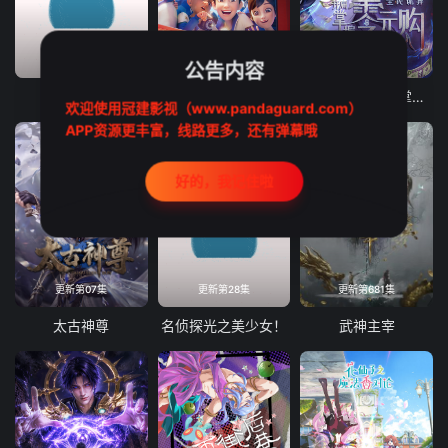
更新第15集
更新第04集
更新第273集
公告内容
掌门低调点
茶啊二中第六季
全民诡异：开局掌握零元购动态漫画
欢迎使用冠建影视（www.pandaguard.com）
APP资源更丰富，线路更多，还有弹幕哦
好的，我记住啦
更新第07集
更新第28集
更新第681集
太古神尊
名侦探光之美少女！
武神主宰