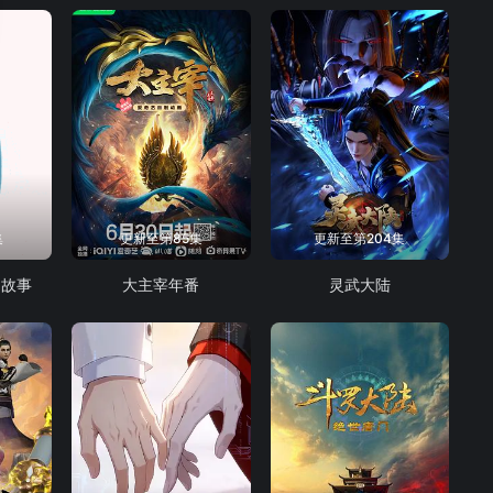
集
更新至第85集
更新至第204集
的故事
大主宰年番
灵武大陆