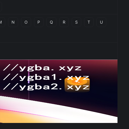
M
N
O
P
Q
R
S
T
U