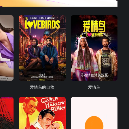
完结
落难情侣爆笑洗冤
妨
爱情鸟的自救
爱情鸟