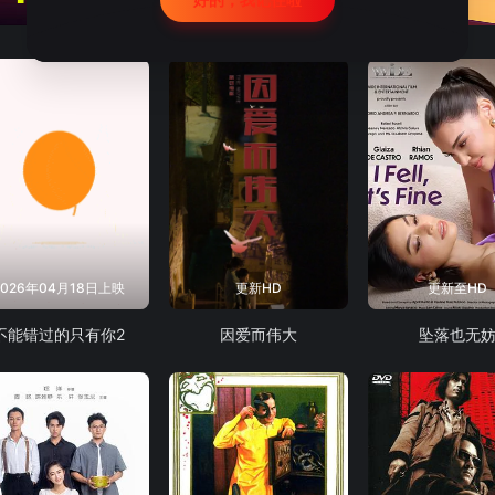
2026年04月18日上映
更新HD
更新至HD
不能错过的只有你2
因爱而伟大
坠落也无