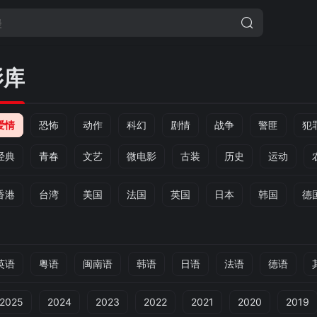
影库
爱情
恐怖
动作
科幻
剧情
战争
警匪
犯
经典
青春
文艺
微电影
古装
历史
运动
香港
台湾
美国
法国
英国
日本
韩国
德
英语
粤语
闽南语
韩语
日语
法语
德语
2025
2024
2023
2022
2021
2020
2019