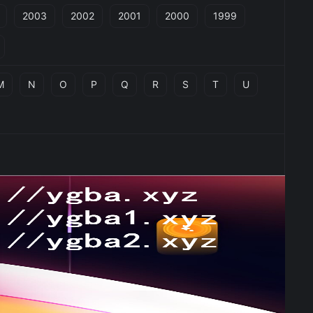
2003
2002
2001
2000
1999
M
N
O
P
Q
R
S
T
U