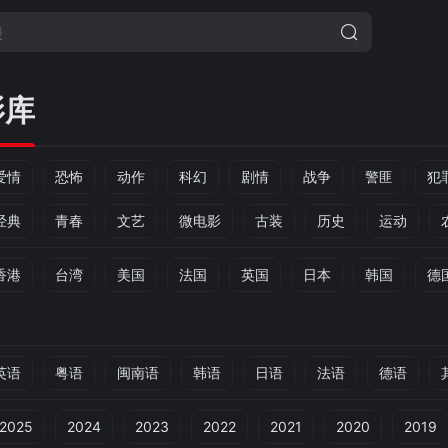
影库
爱情
恐怖
动作
科幻
剧情
战争
警匪
犯
经典
青春
文艺
微电影
古装
历史
运动
香港
台湾
美国
法国
英国
日本
韩国
德
英语
粤语
闽南语
韩语
日语
法语
德语
2025
2024
2023
2022
2021
2020
2019