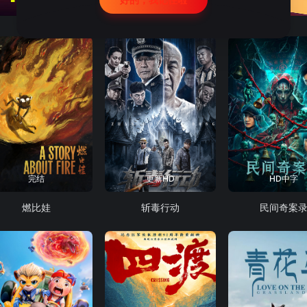
完结
更新HD
HD中字
燃比娃
斩毒行动
民间奇案