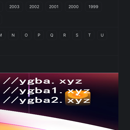
2003
2002
2001
2000
1999
M
N
O
P
Q
R
S
T
U