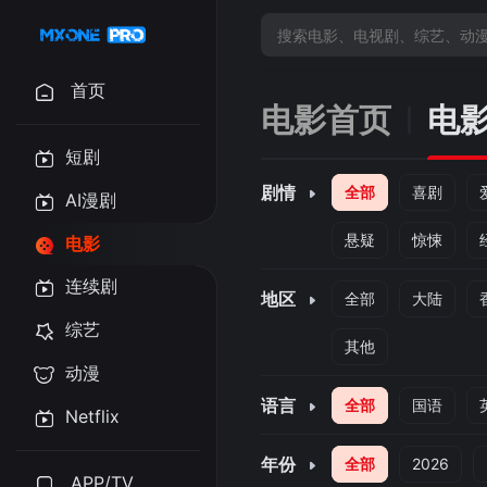
首页
电影首页
电
短剧
剧情
全部
喜剧
AI漫剧
悬疑
惊悚
电影
连续剧
地区
全部
大陆
综艺
其他
动漫
语言
全部
国语
Netflix
年份
全部
2026
APP/TV