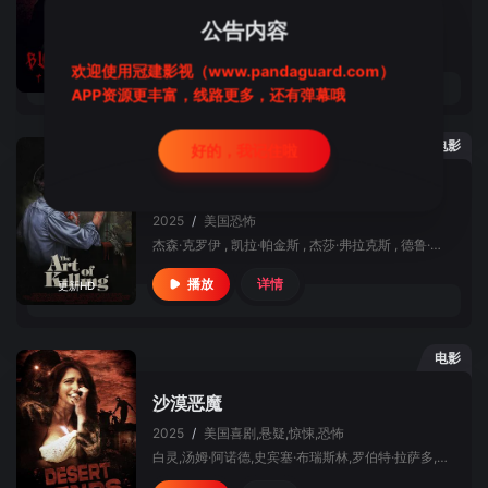
2021
/
美国
恐怖,电影
公告内容
肖恩 C.菲利普斯,蒂娜·克劳斯,Natalie Peri,Jen Elyse Feldy,Laura Wilso,Kyle Rappaport,Will Collazo Jr.,Angie Hansen,Mark C. Fullhardt,Garlan Green
欢迎使用冠建影视（www.pandaguard.com）
详情
播放
已完结
APP资源更丰富，线路更多，还有弹幕哦
电影
好的，我记住啦
杀戮的艺术
2025
/
美国
恐怖
杰森·克罗伊 , 凯拉·帕金斯 , 杰莎·弗拉克斯 , 德鲁·马维克 , 希瑟·哈洛 , Kyle Rappaport , 艾莉·帕克 , Dixie Gers , 罗尼·乔纳 , Charlie Skinner-Cheverie , 艾丽卡·黛儿 , Conner Holden , Daniel Benedict , Steven Hugh Nelson , Kellen DeRuy
详情
播放
更新HD
电影
沙漠恶魔
2025
/
美国
喜剧,悬疑,惊悚,恐怖
白灵,汤姆·阿诺德,史宾塞·布瑞斯林,罗伯特·拉萨多,莉萨·威尔科克斯,威廉·麦克纳马拉,罗蕾莱·林克莱特,Elizabeth Chamberlain,肖恩 C.菲利普斯,Nicole Butler,艾琳·迪茨,Kyle Rappaport,Frederick George Stuhrberg,Clint Beaver,布雷特·瓦格纳,Charles Solomon Jr.,Warren Dean Fulton,Christopher Cinquemani