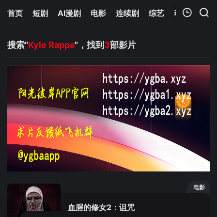
首页
短剧
AI漫剧
电影
连续剧
综艺
动漫
Netfl
我的观影记录
搜索"
Kyle Rappa
"，找到
3
部影片
暂无观看影片的记录
电影
血腥的修女2：诅咒