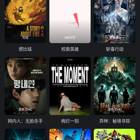
完结
HD中字
更新HD
燃比娃
校歌英雄
斩毒行动
更新至HD
HD中字
更新至HD
网内人：无脸杀手
绚烂一刻
异林：秘境寻踪