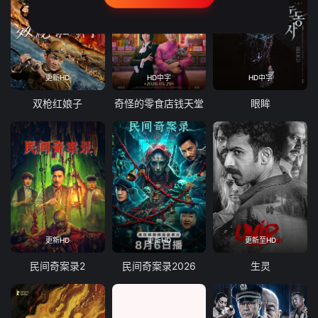
更新HD
HD中字
HD中字
双枪红娘子
奇怪的零食店钱天堂
眼眸
更新HD
更新HD
更新至HD
民间奇案录2
民间奇案录2026
生灵