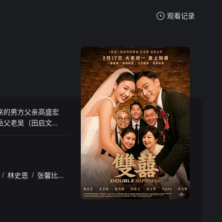
观看记录
我的观影记录
来的男方父亲高盛宏
暂无观看影片的记录
岳父老吴（田启文
p下载 app.ygb
/
林史恩
/
张馨比
/
刘品言
/
李国毅
/
陈淑芳
/
朱凯柏
/
林在培
/