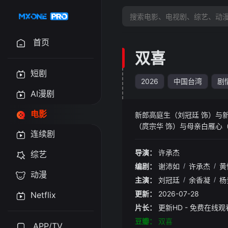
首页
双喜
短剧
2026
中国台湾
剧
AI漫剧
电影
新郎高庭生（刘冠廷 饰）与
（庹宗华 饰）与母亲白雁心
连续剧
饰）、婚顾小芮（汤毓绮 饰）
a.xyz
导演：
许承杰
综艺
编剧：
谢沛如
/
许承杰
/
黄
动漫
主演：
刘冠廷
/
余香凝
/
杨
更新：
2026-07-28
Netflix
片长：
更新HD - 免费在线观
豆瓣：
双喜
APP/TV