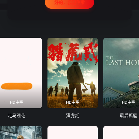
好的，我记住啦
HD中字
HD中字
HD中字
走马观花
猎虎贰
最后孤屋