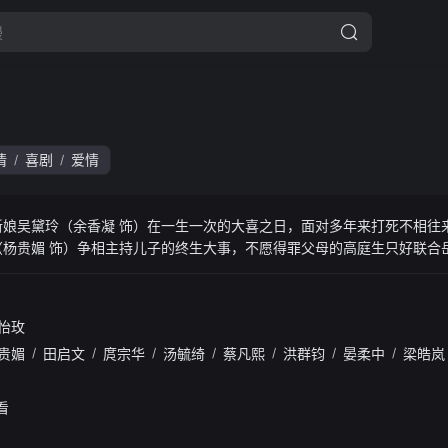
情
喜剧
爱情
/
/
新娘吴黛玲（余香凝 饰）在一生一次的大喜之日，面对多年来打死不相往
（杨贵媚 饰）争相主持儿子的终生大事，不愿得罪父母的高庭生只好联合
、伴郎大蔡（蔡凡熙 饰），试图瞒天过海在一天内完美举办两场婚冠建影视Ap
怡玫
贵媚
/
田启文
/
庹宗华
/
汤毓绮
/
蔡凡熙
/
洪群钧
/
晏柔中
/
梁皓岚
看