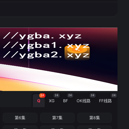
24
24
24
24
24
Q
XG
BF
OK线路
FF线路
第6集
第7集
第8集