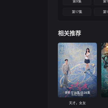
第9集
第
第17集
第
相关推荐
更新至18集/共28集
天才，女友