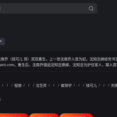
产
沈南乔（钱可儿 饰）双双重生，上一世沈南乔入宫为妃，沈知念嫁给穷书
daguard.com。重生后，沈南乔强迫沈知念换嫁，沈知念为护住家人，踏
泓
/
/
/
程放
/
/
/
沈芝弈
/
/
/
崔旭宇
/
/
/
钱可儿
/
/
/
刘
看