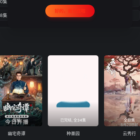
10集
第11集
第12集
第13集
好的，我记住啦
18集
第19集
第20集
第21集
完结
已完结, 全34集
全剧集
幽宅奇谭
种墨园
云秀行