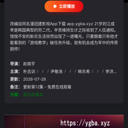
立即播放
改编自同名漫冠建影视App下载 app.ygba.xyz 21岁的江成
宰是韩国典型的穷二代，辛苦维持生计之际收到了入伍通知。
惴惴不安的新兵生活突然出现了一道曙光，只要跟着只有他才
能看到的「游戏教学」破任务升级，就有机会成为军中的传奇
厨师！
导演：
赵南亨
主演：
朴志训
/
/
/
尹敬浩
/
/
/
韩东希
/
/
/
李洪耐
/
/
更新：
2026-07-28
备注：
更新第12集 - 免费在线观看
豆瓣：
菜鸟炊事兵