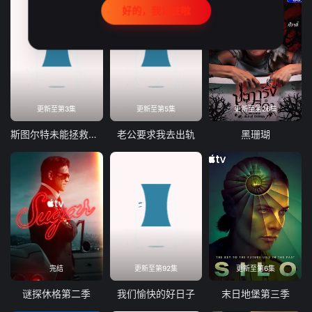
好的，我记住啦
更新至第3集
更新至第5集
更新至第26集
斯图尔特未能拯救宇宙
老公要求我去出轨
黑珊瑚
完结
更新至第92集
更新至第6集
谜探休格第二季
我们愉快的好日子
末日地堡第三季