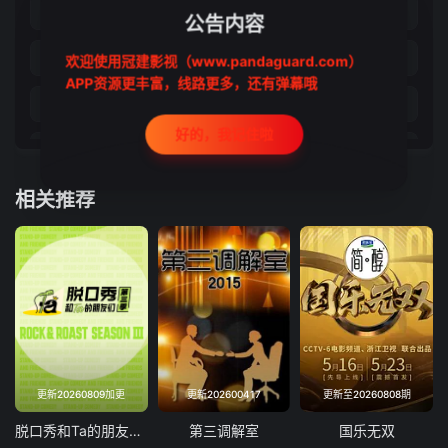
2026-04-20期
2026-04-22期
公告内容
2026-04-25期
2026-04-26期
欢迎使用冠建影视（www.pandaguard.com）
APP资源更丰富，线路更多，还有弹幕哦
2026-04-27期
2026-04-29期
好的，我记住啦
2026-05-01期
2026-05-02期
相关推荐
2026-05-03期
2026-05-04期
2026-05-05期
2026-05-09期
2026-05-10期
2026-05-11期
2026-05-13期
2026-05-16期
2026-05-17期
2026-05-18期
更新20260809加更
更新202600417
更新至20260808期
2026-05-20期
2026-05-21期
脱口秀和Ta的朋友们第三季
第三调解室
国乐无双