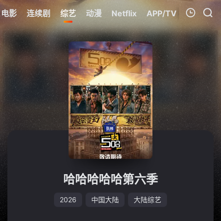
电影
连续剧
综艺
动漫
Netflix
APP/TV
我的观影记录
暂无观看影片的记录
哈哈哈哈哈第六季
2026
中国大陆
大陆综艺