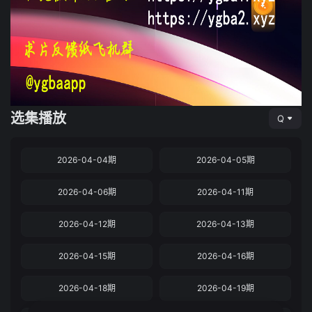
选集播放
Q
2026-04-04期
2026-04-05期
2026-04-06期
2026-04-11期
2026-04-12期
2026-04-13期
2026-04-15期
2026-04-16期
2026-04-18期
2026-04-19期